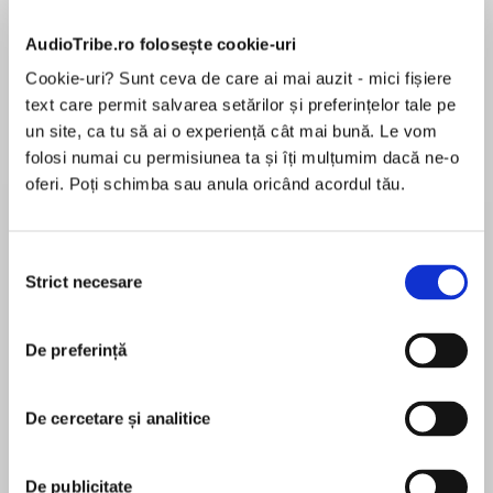
AudioTribe.ro folosește cookie-uri
Cookie-uri? Sunt ceva de care ai mai auzit - mici fișiere
text care permit salvarea setărilor și preferințelor tale pe
Despre
carte
un site, ca tu să ai o experiență cât mai bună. Le vom
When it comes to men, Megan Murphy has an
folosi numai cu permisiunea ta și îți mulțumim dacă ne-o
aversion to "I do". Then she meets irresistible
oferi. Poți schimba sau anula oricând acordul tău.
pediatrician Pat Hunter. Add in a cozy colonial
cottage, the world's biggest turkey, two hopeful
families, and a skirt-chomping rabbit, and
Selecția
MAI MULT
Strict necesare
you've got a feast of fabulous fun!
consimțământului
În acest moment nu există recenzii
pentru această carte
De preferință
Janet Evanovich
De cercetare și analitice
Janet Evanovich is the #1 New York Times
bestselling author of the Stephanie Plum series,
the co-authored Fox and O’Hare series, the Knight
De publicitate