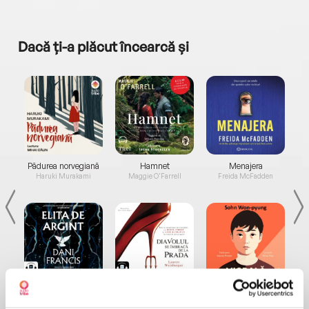
Dacă ți-a plăcut încearcă și
a...
Pădurea norvegiană
Hamnet
Menajera
I
Haruki Murakami
Maggie O'Farrell
Freida McFadden
Elita de Argint (Elita
Diavolul se îmbracă de
Migdală
de...
la...
Dani Francis
Lauren Weisberger
Sohn Won-pyung