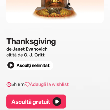
Thanksgiving
de
Janet Evanovich
citită de
C. J. Critt
Asculți nelimitat
5h 8m
Adaugă la wishlist
Ascultă gratuit