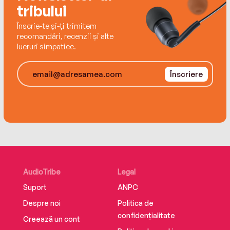
tribului
Înscrie-te și-ți trimitem
recomandări, recenzii și alte
lucruri simpatice.
Înscriere
AudioTribe
Legal
Suport
ANPC
Despre noi
Politica de
confidențialitate
Creează un cont