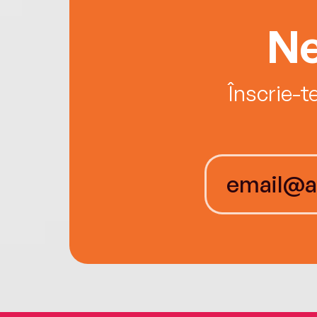
Ne
Înscrie-t