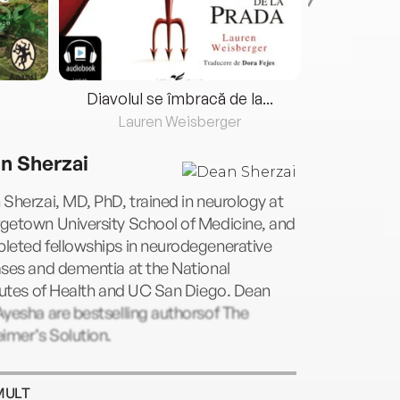
Diavolul se îmbracă de la...
Lauren Weisberger
Fre
n Sherzai
Sherzai, MD, PhD, trained in neurology at
getown University School of Medicine, and
leted fellowships in neurodegenerative
ses and dementia at the National
tutes of Health and UC San Diego. Dean
yesha are bestselling authorsof The
imer’s Solution.
MULT