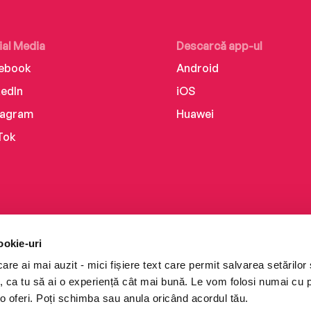
ial Media
Descarcă app-ul
ebook
Android
kedIn
iOS
tagram
Huawei
Tok
ookie-uri
re ai mai auzit - mici fișiere text care permit salvarea setărilor 
te, ca tu să ai o experiență cât mai bună. Le vom folosi numai cu
o oferi. Poți schimba sau anula oricând acordul tău.