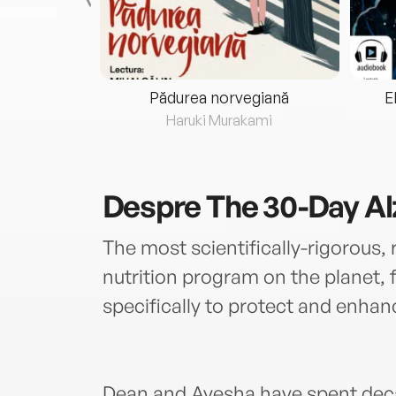
eria...
Pădurea norvegiană
E
ris
Haruki Murakami
Despre
The 30-Day Al
The most scientifically-rigorous,
nutrition program on the planet, 
specifically to protect and enhan
Dean and Ayesha have spent dec