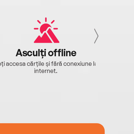
Asculți offline
Aj
ți accesa cărțile și fără conexiune la
Ascultă a
internet.