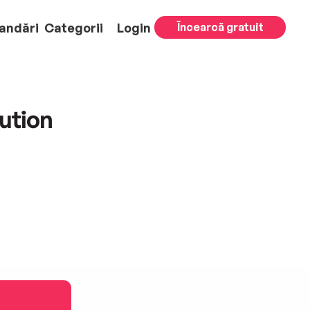
andări
Categorii
Login
Încearcă gratuit
ution