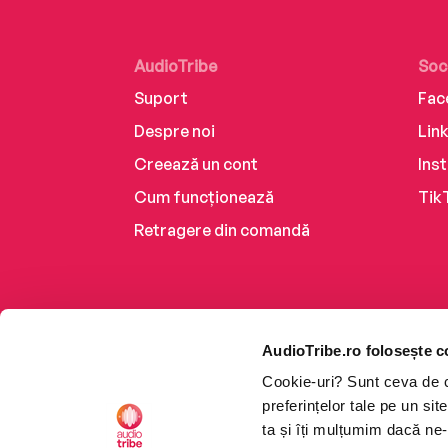
AudioTribe
Soc
Suport
Fac
Despre noi
Lin
Creează un cont
Ins
Cum funcționează
Tik
Retragere din comandă
AudioTribe.ro folosește c
Cookie-uri? Sunt ceva de ca
preferințelor tale pe un si
ta și îți mulțumim dacă ne-