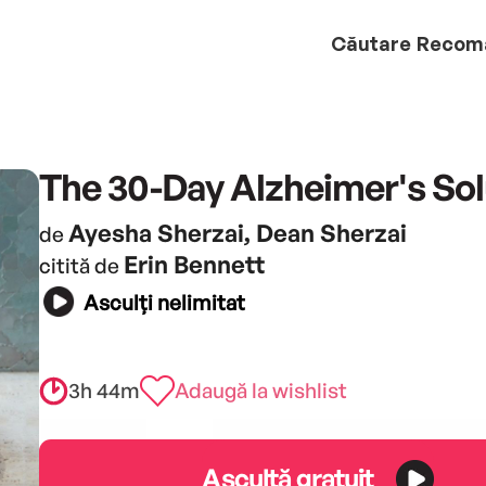
Căutare
Recom
The 30-Day Alzheimer's Sol
Ayesha Sherzai, Dean Sherzai
de
Erin Bennett
citită de
Asculți nelimitat
3h 44m
Adaugă la wishlist
Ascultă gratuit