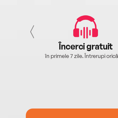
cu tine
Încerci gratuit
oriunde ești.
în primele 7 zile. Întrerupi oric