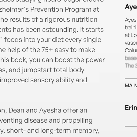
Aye
lzheimer's Prevention Program at
e results of a rigorous nutrition
Ayes
train
ents has been astounding. It starts
at Lo
foods into your diet every single
vasc
 the help of the 75+ easy to make
Colum
based
n this book, you can boost the power
The 
ness, and jumpstart total body
 improved sensory ability and
MAI 
Eri
on, Dean and Ayesha offer an
venting disease and propelling
ity, short- and long-term memory,