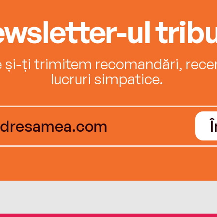
wsletter-ul tribu
e și-ți trimitem recomandări, recenz
lucruri simpatice.