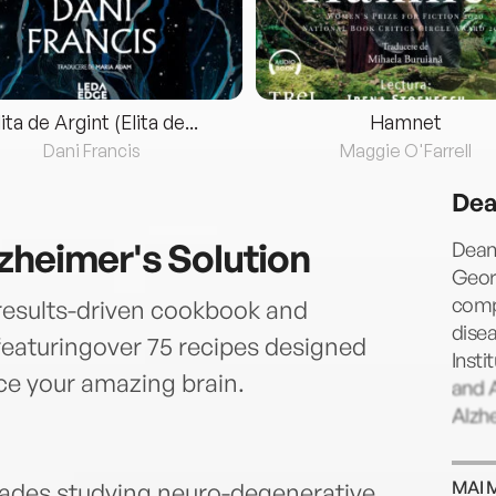
lita de Argint (Elita de...
Hamnet
Dani Francis
Maggie O'Farrell
Dea
zheimer's Solution
Dean 
Geor
comp
 results-driven cookbook and
disea
featuringover 75 recipes designed
Insti
ce your amazing brain.
and A
Alzhe
MAI 
ades studying neuro-degenerative