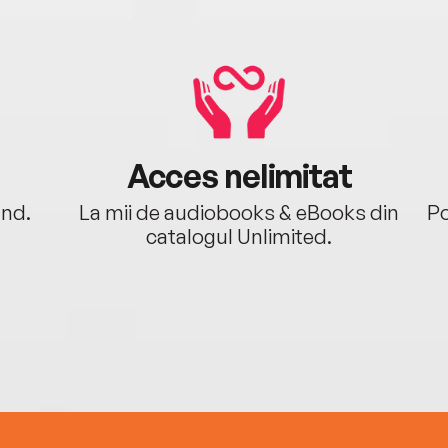
Acces nelimitat
ând.
La mii de audiobooks & eBooks din
Po
catalogul Unlimited.