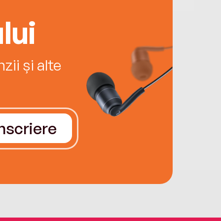
lui
ii și alte
Înscriere