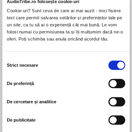
AudioTribe.ro folosește cookie-uri
Cookie-uri? Sunt ceva de care ai mai auzit - mici fișiere
text care permit salvarea setărilor și preferințelor tale pe
Despre
carte
un site, ca tu să ai o experiență cât mai bună. Le vom
folosi numai cu permisiunea ta și îți mulțumim dacă ne-o
‘Original and thought-provoking’ Sunday Times
oferi. Poți schimba sau anula oricând acordul tău.
bestseller Katie Fforde
‘Simply gorgeous’ Sunday Times bestseller
Selecția
Milly Johnson
Strict necesare
consimțământului
MAI MULT
În acest moment nu există recenzii
P is for Paris where it all began. J is for Jealousy
De preferință
pentru această carte
where it all came undone. But the most
important letter is F. F is for Forgiveness, the
hardest of all.
De cercetare și analitice
Debbie Johnson
Sisters Poppy and Rose used to be as close as
De publicitate
two sisters could be, but it’s been over a
Debbie Johnson is a best-selling author who lives
decade since they last spoke. Until they both
and works in Liverpool, where she divides her time