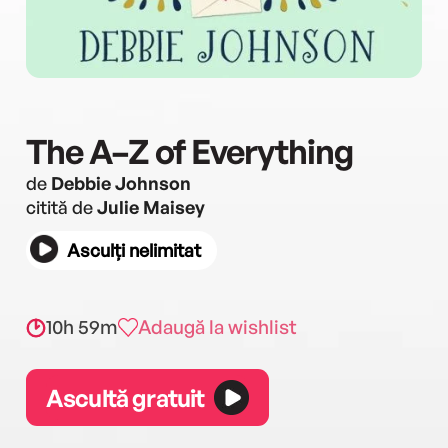
The A–Z of Everything
de
Debbie Johnson
citită de
Julie Maisey
Asculți nelimitat
10h 59m
Adaugă la wishlist
Ascultă gratuit