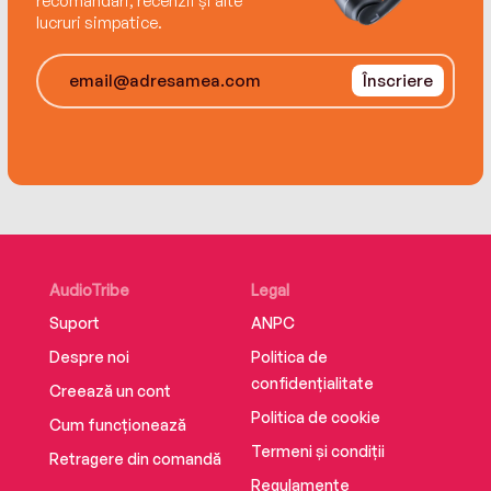
recomandări, recenzii și alte
lucruri simpatice.
Înscriere
AudioTribe
Legal
Suport
ANPC
Despre noi
Politica de
confidențialitate
Creează un cont
Politica de cookie
Cum funcționează
Termeni și condiții
Retragere din comandă
Regulamente