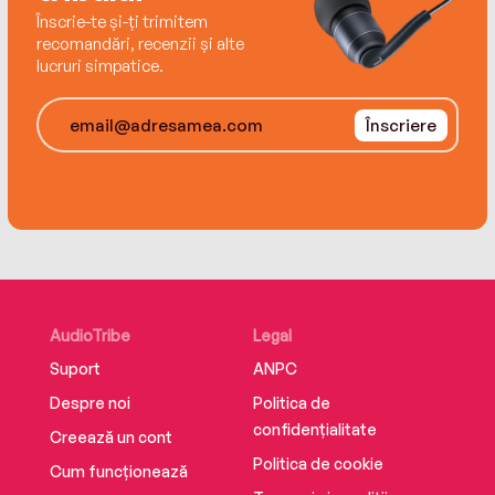
Înscrie-te și-ți trimitem
recomandări, recenzii și alte
lucruri simpatice.
Înscriere
AudioTribe
Legal
Suport
ANPC
Despre noi
Politica de
confidențialitate
Creează un cont
Politica de cookie
Cum funcționează