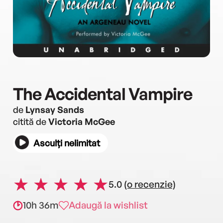
The Accidental Vampire
de
Lynsay Sands
citită de
Victoria McGee
Asculți nelimitat
5.0
(o recenzie)
10h 36m
Adaugă la wishlist