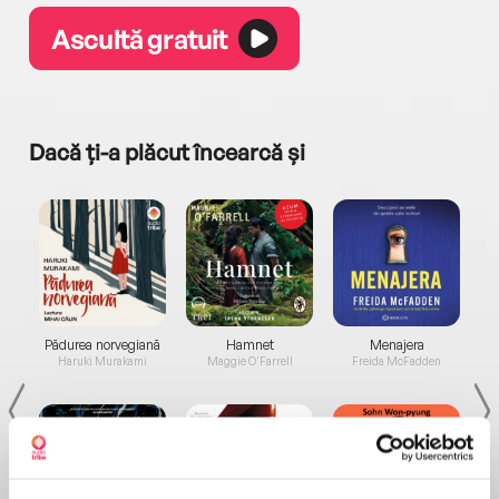
Ascultă gratuit
Dacă ți-a plăcut încearcă și
a...
Pădurea norvegiană
Hamnet
Menajera
I
Haruki Murakami
Maggie O'Farrell
Freida McFadden