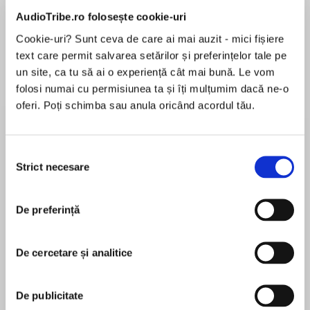
AudioTribe.ro folosește cookie-uri
Elita de Argint (Elita
Diavolul se îmbracă de
Migdală
Cookie-uri? Sunt ceva de care ai mai auzit - mici fișiere
de...
la...
Dani Francis
Lauren Weisberger
Sohn Won-pyung
text care permit salvarea setărilor și preferințelor tale pe
un site, ca tu să ai o experiență cât mai bună. Le vom
folosi numai cu permisiunea ta și îți mulțumim dacă ne-o
oferi. Poți schimba sau anula oricând acordul tău.
Despre
carte
Ever since an accident turned her into a
Selecția
knockout vamp, Elvi Black's been catching her
Strict necesare
consimțământului
z's in a coffin, staying out of the sun, and giving
up garlic. She knows there's more to being
undead than what she saw in Dracula, but she
De preferință
MAI MULT
can't very well ask her mortal friends about
În acest moment nu există recenzii
proper biting etiquette. But when her neighbors
De cercetare și analitice
pentru această carte
placed a personal ad for her in the local paper,
she never imagined she'd meet Victor
Lynsay Sands
Argeneau, a vampire who could have his pick of
De publicitate