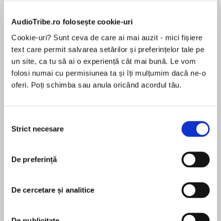
de...
la...
Dani Francis
Lauren Weisberger
Sohn Won-pyung
AudioTribe.ro folosește cookie-uri
Cookie-uri? Sunt ceva de care ai mai auzit - mici fișiere
text care permit salvarea setărilor și preferințelor tale pe
Despre
carte
un site, ca tu să ai o experiență cât mai bună. Le vom
folosi numai cu permisiunea ta și îți mulțumim dacă ne-o
A classic Agatha Christie short story, available
oferi. Poți schimba sau anula oricând acordul tău.
individually for the first time on audio.
Selecția
One by one the men who discovered and
Strict necesare
consimțământului
MAI MULT
opened the tomb of King Men-He-Rah are
În acest moment nu există recenzii
beginning to die. Superstition spreads that they
pentru această carte
have been cursed by the dead king. Poirot is
De preferință
asked to investigate the supernatural deaths by
a concerned mother. Hastings is left bewildered
De cercetare și analitice
when Poirot asserts his belief in the
Agatha Christie
supernatural…
De publicitate