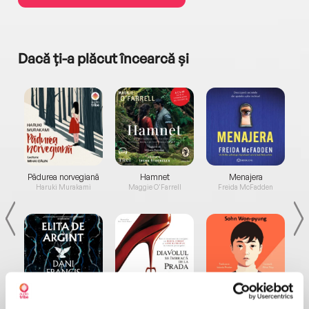
Dacă ți-a plăcut încearcă și
a...
Pădurea norvegiană
Hamnet
Menajera
I
Haruki Murakami
Maggie O'Farrell
Freida McFadden
Elita de Argint (Elita
Diavolul se îmbracă de
Migdală