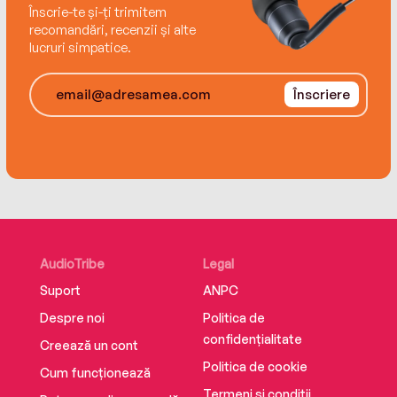
Înscrie-te și-ți trimitem
recomandări, recenzii și alte
lucruri simpatice.
Înscriere
AudioTribe
Legal
Suport
ANPC
Despre noi
Politica de
confidențialitate
Creează un cont
Politica de cookie
Cum funcționează
Termeni și condiții