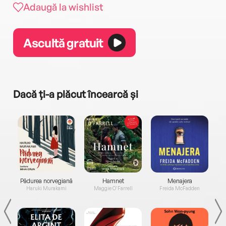
Adaugă la wishlist
Ascultă gratuit
Dacă ți-a plăcut încearcă și
a...
Pădurea norvegiană
Hamnet
Menajera
I
Haruki Murakami
Maggie O'Farrell
Freida McFadden