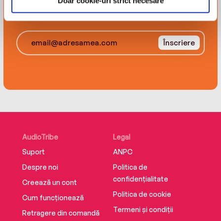
Doar cookie-uri strict necesare
recomandări, recenzii și alte
lucruri simpatice.
Înscriere
AudioTribe
Legal
Suport
ANPC
Despre noi
Politica de
confidențialitate
Creează un cont
Politica de cookie
Cum funcționează
Termeni și condiții
Retragere din comandă