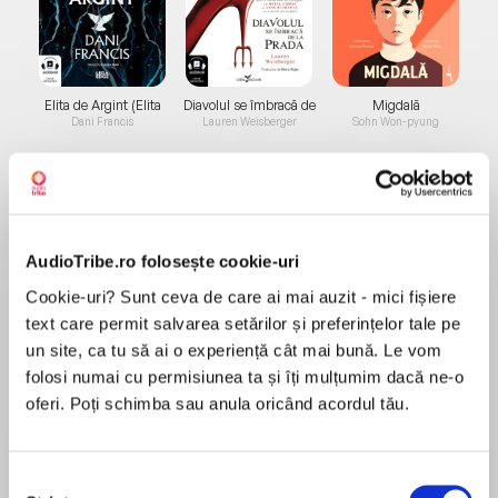
Elita de Argint (Elita
Diavolul se îmbracă de
Migdală
de...
la...
Dani Francis
Lauren Weisberger
Sohn Won-pyung
Despre
carte
AudioTribe.ro folosește cookie-uri
A hilarious Halloween story about the bear from
Cookie-uri? Sunt ceva de care ai mai auzit - mici fișiere
Peru, performed by Julie Walters, based on the
text care permit salvarea setărilor și preferințelor tale pe
Emmy award-winning TV series – The
un site, ca tu să ai o experiență cât mai bună. Le vom
Adventures of Paddington.
folosi numai cu permisiunea ta și îți mulțumim dacă ne-o
oferi. Poți schimba sau anula oricând acordul tău.
MAI MULT
În acest moment nu există recenzii
pentru această carte
It’s Paddington’s first ever Halloween. Instead of
Selecția