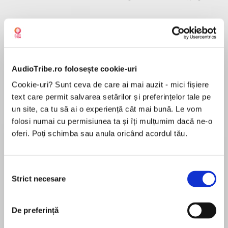
Despre
carte
AudioTribe.ro folosește cookie-uri
“Sarah Penner transported me to the sea-
swept cliffs of Positano and introduced me to
Cookie-uri? Sunt ceva de care ai mai auzit - mici fișiere
characters I’ll never forget. A magical read!”
text care permit salvarea setărilor și preferințelor tale pe
—Emilia Hart,New York Timesbestselling author
un site, ca tu să ai o experiență cât mai bună. Le vom
ofWeyward
folosi numai cu permisiunea ta și îți mulțumim dacă ne-o
MAI MULT
oferi. Poți schimba sau anula oricând acordul tău.
În acest moment nu există recenzii
Powerful witchcraft. A hunt for sunken treasure.
pentru această carte
Forbidden love on the high seas. Beware the
Selecția
Amalfi Curse…
Sarah Penner
Strict necesare
consimțământului
Haven Ambrose, a trailblazing nautical
Sarah Penner is the New YorkTimes and
archaeologist, has come to the sun-soaked
De preferință
internationally bestselling author of The Lost
village of Positano to investigate the mysterious
Apothecary and TheLondon Séance Society. Her