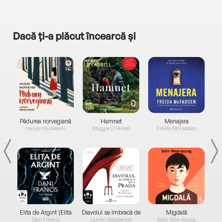
Dacă ți-a plăcut încearcă și
a...
Pădurea norvegiană
Hamnet
Menajera
I
Haruki Murakami
Maggie O'Farrell
Freida McFadden
Elita de Argint (Elita
Diavolul se îmbracă de
Migdală
de...
la...
Dani Francis
Lauren Weisberger
Sohn Won-pyung