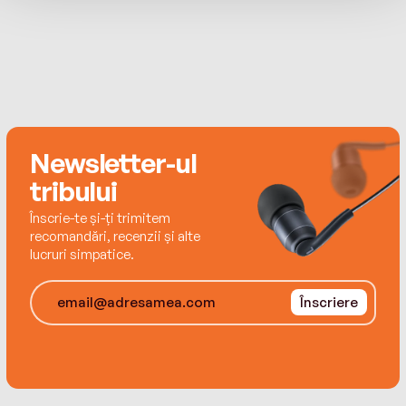
Against the dazzling backdrop of the Amalfi
Coast, this bewitching novel shimmers with
mystery, romance and the untamed magic of
the sea.
Newsletter-ul
tribului
Înscrie-te și-ți trimitem
recomandări, recenzii și alte
lucruri simpatice.
Înscriere