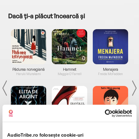
Dacă ți-a plăcut încearcă și
a...
Pădurea norvegiană
Hamnet
Menajera
I
Haruki Murakami
Maggie O'Farrell
Freida McFadden
Elita de Argint (Elita
Diavolul se îmbracă de
Migdală
de...
la...
Dani Francis
Lauren Weisberger
Sohn Won-pyung
AudioTribe.ro folosește cookie-uri