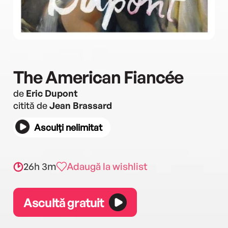
The American Fiancée
de
Eric Dupont
citită de
Jean Brassard
Asculți nelimitat
26h 3m
Adaugă la wishlist
Ascultă gratuit