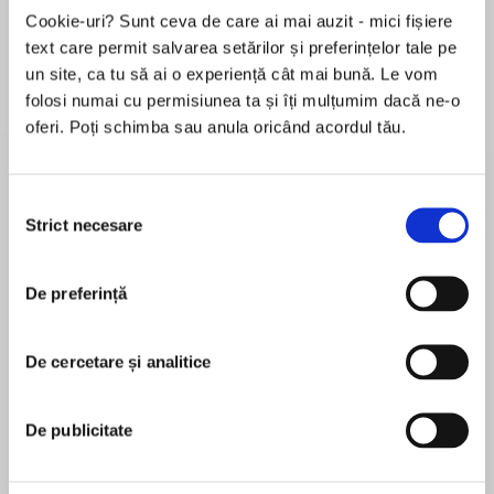
Cookie-uri? Sunt ceva de care ai mai auzit - mici fișiere
text care permit salvarea setărilor și preferințelor tale pe
un site, ca tu să ai o experiență cât mai bună. Le vom
Despre
carte
folosi numai cu permisiunea ta și îți mulțumim dacă ne-o
oferi. Poți schimba sau anula oricând acordul tău.
In this extraordinary breakout novel – a rich,
devastatingly humorous epic of one
unforgettable family – award-winning author
Selecția
Eric Dupont illuminates the magic of stories, the
Strict necesare
consimțământului
bonds of family, and the twists of fate and
MAI MULT
fortune to transform our lives.
În acest moment nu există recenzii
De preferință
pentru această carte
A new translation of Eric Dupont’s La fiancée
américaine
Eric Dupont
De cercetare și analitice
Over the course of the twentieth century, three
generations of the Lamontagnes will weather
De publicitate
love, passion, jealousy, revenge and death.
Jean Brassard
Their complicated family dynamic as dramatic