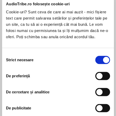
AudioTribe.ro folosește cookie-uri
Elita de Argint (Elita
Diavolul se îmbracă de
Migdală
de...
la...
Dani Francis
Lauren Weisberger
Sohn Won-pyung
Cookie-uri? Sunt ceva de care ai mai auzit - mici fișiere
text care permit salvarea setărilor și preferințelor tale pe
un site, ca tu să ai o experiență cât mai bună. Le vom
folosi numai cu permisiunea ta și îți mulțumim dacă ne-o
oferi. Poți schimba sau anula oricând acordul tău.
Despre
carte
New York Timesbestselling author Eliot Schrefer
introduces a delightful and dynamic animal duo
Selecția
Strict necesare
in a race against time to save a polar bear cub in
consimțământului
the first book of this hilarious and heartwarming
middle grade series about friendship and
De preferință
MAI MULT
conservation.
În acest moment nu există recenzii
pentru această carte
When an animal is in trouble, there’s only one
De cercetare și analitice
place to turn: the Animal Rescue Agency!
Eliot Schrefer
De publicitate
Dashing Esquire Fox used to organize the
Eliot Schreferis the New York Times bestselling