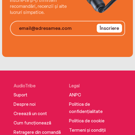
Înscrie-te și-ți trimitem
recomandări, recenzii și alte
lucruri simpatice.
Înscriere
AudioTribe
Legal
Suport
ANPC
Despre noi
Politica de
confidențialitate
Creează un cont
Politica de cookie
Cum funcționează
Termeni și condiții
Retragere din comandă