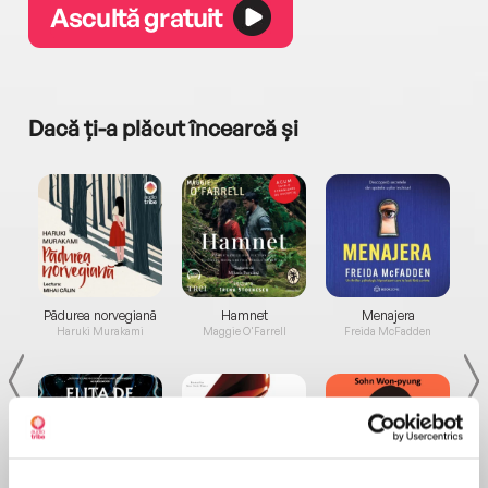
Ascultă gratuit
Dacă ți-a plăcut încearcă și
a...
Pădurea norvegiană
Hamnet
Menajera
I
Haruki Murakami
Maggie O'Farrell
Freida McFadden