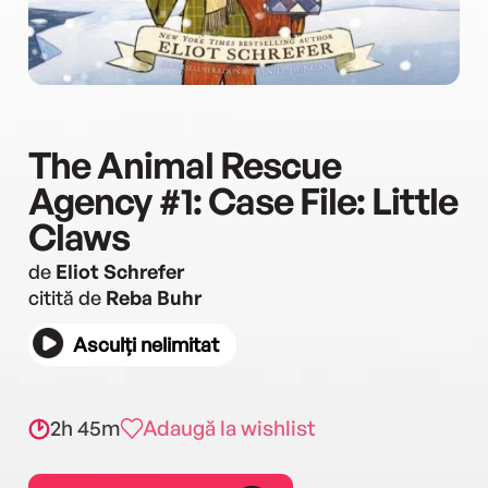
The Animal Rescue
Agency #1: Case File: Little
Claws
de
Eliot Schrefer
citită de
Reba Buhr
Asculți nelimitat
2h 45m
Adaugă la wishlist