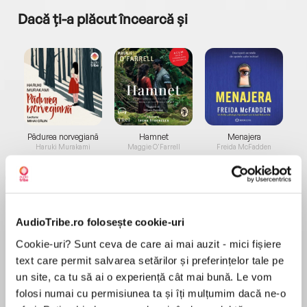
Dacă ți-a plăcut încearcă și
a...
Pădurea norvegiană
Hamnet
Menajera
I
Haruki Murakami
Maggie O'Farrell
Freida McFadden
AudioTribe.ro folosește cookie-uri
Cookie-uri? Sunt ceva de care ai mai auzit - mici fișiere
text care permit salvarea setărilor și preferințelor tale pe
Elita de Argint (Elita
Diavolul se îmbracă de
Migdală
de...
la...
Dani Francis
Lauren Weisberger
Sohn Won-pyung
un site, ca tu să ai o experiență cât mai bună. Le vom
folosi numai cu permisiunea ta și îți mulțumim dacă ne-o