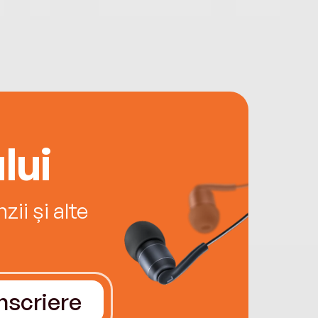
lui
ii și alte
Înscriere