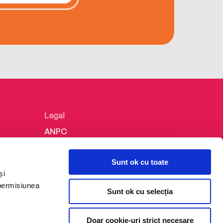
Legal
ANPC
Politica de confidențialitate
Sunt ok cu toate
Politica de cookie
și
Termeni și condiții
 permisiunea
Sunt ok cu selecția
Regulamente
Doar cookie-uri strict necesare