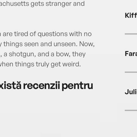
achusetts gets stranger and
Kif
are tired of questions with no
y things seen and unseen. Now,
Far
, a shotgun, and a bow, they
hen things truly get weird.
istă recenzii pentru
Jul