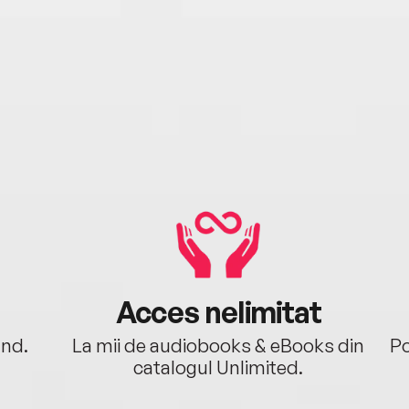
Acces nelimitat
ând.
La mii de audiobooks & eBooks din
Po
catalogul Unlimited.