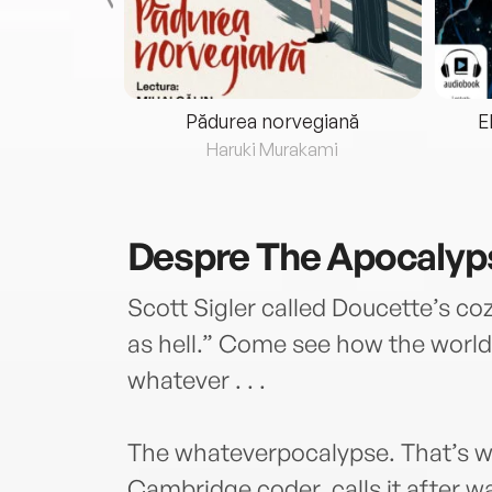
eria...
Pădurea norvegiană
E
ris
Haruki Murakami
Despre
The Apocalyp
Scott Sigler called Doucette’s co
as hell.” Come see how the world 
whatever . . .
The whateverpocalypse. That’s w
Cambridge coder, calls it after w