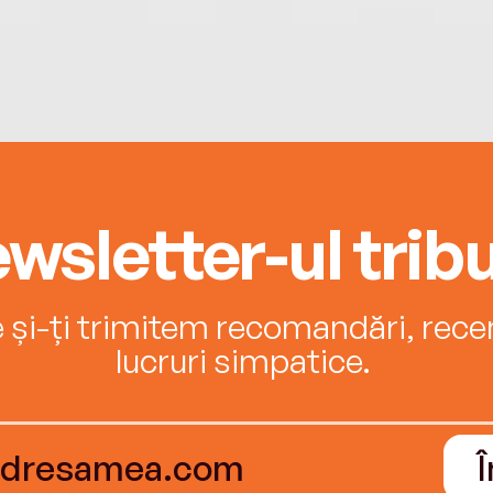
wsletter-ul tribu
e și-ți trimitem recomandări, recenz
lucruri simpatice.