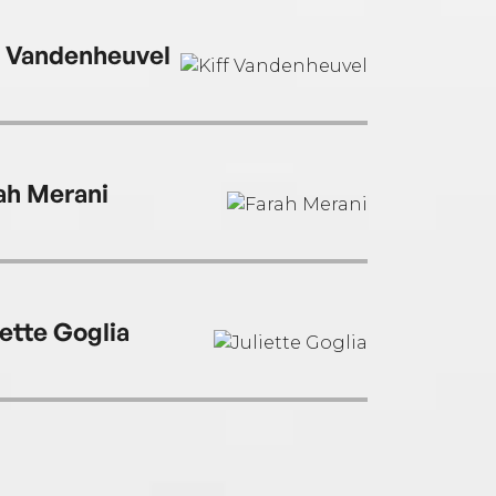
f Vandenheuvel
ah Merani
iette Goglia