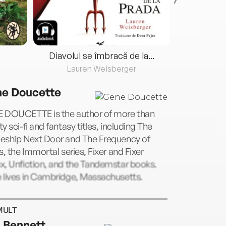
Diavolul se îmbracă de la...
Lauren Weisberger
Fre
e Doucette
 DOUCETTE is the author of more than
y sci-fi and fantasy titles, including The
eship Next Door and The Frequency of
s, the Immortal series, Fixer and Fixer
x, Unfiction, and the Tandemstar books.
 lives in Cambridge, Massachusetts.
MULT
n Bennett