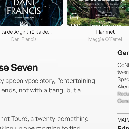
lita de Argint (Elita de...
Hamnet
Dani Francis
Maggie O'Farrell
Gen
se Seven
GENE
twent
Spac
zy apocalypse story, “entertaining
Alien
ends, not with a bang, but a
Redu
Gene
hat Touré, a twenty-something
MAI 
aking up one morning to find
Eri