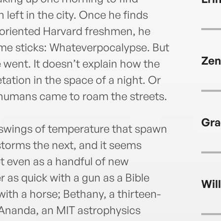
left in the city. Once he finds
soriented Harvard freshmen, he
name sticks: Whateverpocalypse. But
Zen
 went. It doesn’t explain how the
ation in the space of a night. Or
 humans came to roam the streets.
Gra
 swings of temperature that spawn
orms the next, and it seems
t even as a handful of new
 as quick with a gun as a Bible
Wil
with a horse; Bethany, a thirteen-
d Ananda, an MIT astrophysics