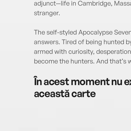
adjunct—life in Cambridge, Mass
stranger.
The self-styled Apocalypse Seven 
answers. Tired of being hunted b
armed with curiosity, desperation
become the hunters. And that’s w
În acest moment nu ex
această carte