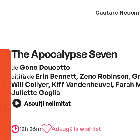
Căutare
Recom
The Apocalypse Seven
Gene Doucette
de
Erin Bennett, Zeno Robinson, G
citită de
Will Collyer, Kiff Vandenheuvel, Farah 
Juliette Goglia
Asculți nelimitat
12h 26m
Adaugă la wishlist