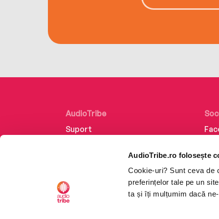
AudioTribe
Soc
Suport
Fac
Despre noi
Lin
AudioTribe.ro folosește c
Creează un cont
Ins
Cookie-uri? Sunt ceva de ca
Cum funcționează
Tik
preferințelor tale pe un si
Retragere din comandă
ta și îți mulțumim dacă ne-