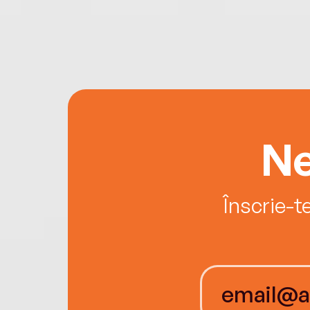
Ne
Înscrie-t