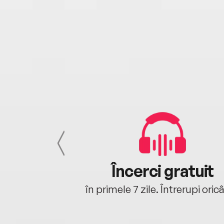
cu tine
Încerci gratuit
oriunde ești.
în primele 7 zile. Întrerupi oric