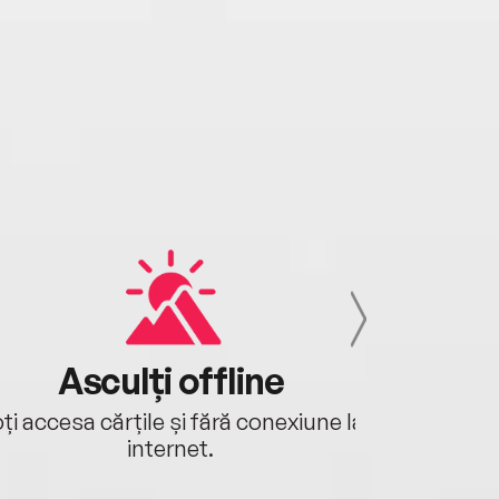
Asculți offline
Aj
ți accesa cărțile și fără conexiune la
Ascultă a
internet.