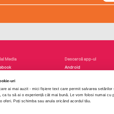
ial Media
Descarcă app-ul
ebook
Android
kedIn
iOS
ookie-uri
tagram
Huawei
re ai mai auzit - mici fișiere text care permit salvarea setărilor 
Tok
te, ca tu să ai o experiență cât mai bună. Le vom folosi numai cu
o oferi. Poți schimba sau anula oricând acordul tău.