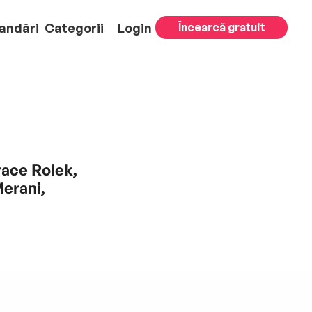
andări
Categorii
Login
Încearcă gratuit
race Rolek,
Merani,