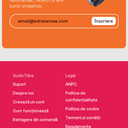
recomandări, recenzii și alte
lucruri simpatice.
Înscriere
AudioTribe
Legal
Suport
ANPC
Despre noi
Politica de
confidențialitate
Creează un cont
Politica de cookie
Cum funcționează
Termeni și condiții
Retragere din comandă
Regulamente