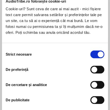
AudioTribe.ro folosește cookie-uri
Cookie-uri? Sunt ceva de care ai mai auzit - mici fișiere
text care permit salvarea setărilor și preferințelor tale pe
Despre
carte
un site, ca tu să ai o experiență cât mai bună. Le vom
folosi numai cu permisiunea ta și îți mulțumim dacă ne-o
The sixth book in the scorching hot NEW YORK
oferi. Poți schimba sau anula oricând acordul tău.
TIMES bestselling MARKED MEN New Adult
series
Selecția
Royal Hastings has been a cop, first and
Strict necesare
consimțământului
MAI MULT
foremost, for most of her adult life. So when a
În acest moment nu există recenzii
call-out goes wrong and her partner ends up in
De preferință
pentru această carte
hospital, she finds herself suspended from the
job, indefinitely. With too much time on her
hands and a heavy load of guilt weighing her
De cercetare și analitice
down, she seeks solace in oblivion – otherwise
Jay Crownover
known as a golden-eyed bartender with a rap
De publicitate
sheet as long as her arm.
Jay Crownover is the New York Times and USA
Today bestselling author of the Marked Men and