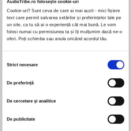
AudioTribe.ro folosește cookie-uri
Cookie-uri? Sunt ceva de care ai mai auzit - mici fișiere
text care permit salvarea setărilor și preferințelor tale pe
Despre
carte
un site, ca tu să ai o experiență cât mai bună. Le vom
folosi numai cu permisiunea ta și îți mulțumim dacă ne-o
What would you do if your home assistant
oferi. Poți schimba sau anula oricând acordul tău.
turned evil?
‘Terrifyingly believable and utterly gripping.’ Lisa
Selecția
Jewell
Strict necesare
consimțământului
MAI MULT
În acest moment nu există recenzii
‘The Assistant is the definition of suspense!’
De preferință
pentru această carte
Jeffery Deaver
She’s in your house. She controls your life. Now
De cercetare și analitice
she’s going to destroy it.
S. K. Tremayne
De publicitate
From the No. 1 Sunday Times bestseller
S. K. Tremayne is a bestselling novelist and award-
winning travel writer, and a regular contributor to