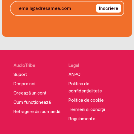
much-anticipated return of Paul Madriani.
Înscriere
AudioTribe
Legal
Suport
ANPC
Despre noi
Politica de
confidențialitate
Creează un cont
Politica de cookie
Cum funcționează
Termeni și condiții
Retragere din comandă
Regulamente