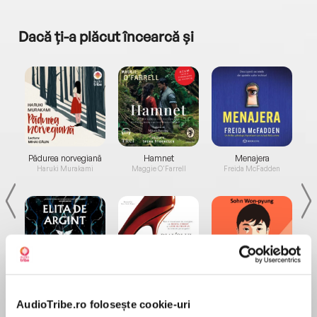
Dacă ți-a plăcut încearcă și
a...
Pădurea norvegiană
Hamnet
Menajera
I
Haruki Murakami
Maggie O'Farrell
Freida McFadden
Elita de Argint (Elita
Diavolul se îmbracă de
Migdală
de...
la...
Dani Francis
Lauren Weisberger
Sohn Won-pyung
AudioTribe.ro folosește cookie-uri