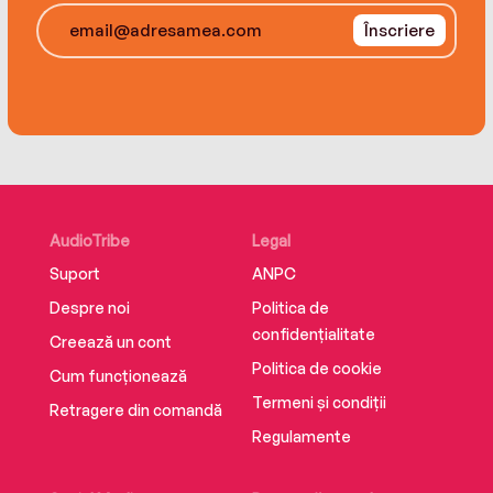
Înscriere
‘Cornwell’s books run on a cocktail of adrenaline
and fear’ The Times
‘One of the best crime writers writing today’
Guardian
AudioTribe
Legal
Suport
ANPC
Despre noi
Politica de
confidențialitate
Creează un cont
Politica de cookie
Cum funcționează
Termeni și condiții
Retragere din comandă
Regulamente