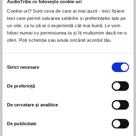
AudioTribe.ro folosește cookie-uri
Cookie-uri? Sunt ceva de care ai mai auzit - mici fișiere
text care permit salvarea setărilor și preferințelor tale pe
Despre
carte
un site, ca tu să ai o experiență cât mai bună. Le vom
folosi numai cu permisiunea ta și îți mulțumim dacă ne-o
The legendary Patricia Cornwell is back with her
oferi. Poți schimba sau anula oricând acordul tău.
No.1 bestselling, groundbreaking series following
Kay Scarpetta Kay Scarpetta is back, and this
time she’s right in the path of danger…
Selecția
Strict necesare
consimțământului
MAI MULT
World-renowned forensic pathologist Kay
În acest moment nu există recenzii
Scarpetta and her husband Benton, a
De preferință
pentru această carte
psychologist with the US Secret Service, have
returned to Virginia. They are headquartered
Patricia Cornwell
five miles from the Pentagon in a post-
De cercetare și analitice
pandemic world that’s been torn by civil and
Patricia Cornwell is recognized as one of the
political unrest.
world’s top bestselling crime writers and the
De publicitate
author of the Scarpetta series. Her novels have
Just weeks into the job, Scarpetta is called to a