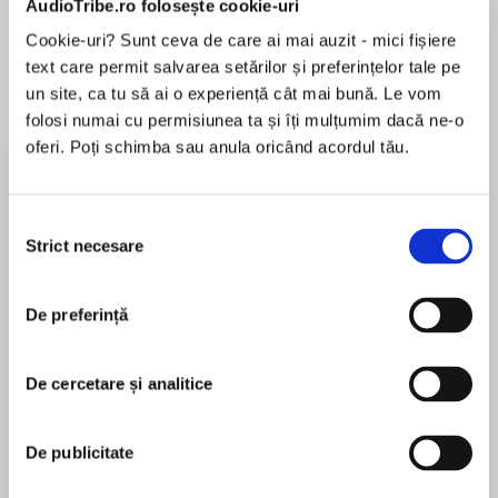
AudioTribe.ro folosește cookie-uri
Cookie-uri? Sunt ceva de care ai mai auzit - mici fișiere
text care permit salvarea setărilor și preferințelor tale pe
Despre
carte
un site, ca tu să ai o experiență cât mai bună. Le vom
folosi numai cu permisiunea ta și îți mulțumim dacă ne-o
The highly anticipated sequel to The Dark
oferi. Poți schimba sau anula oricând acordul tău.
Heroine: Dinner with a Vampire
Her fate is set in stone…
Selecția
Strict necesare
consimțământului
MAI MULT
Autumn Rose lives in a sleepy seaside town in
În acest moment nu există recenzii
the south-west of England, but buried deep
De preferință
pentru această carte
under the surface of her quiet life are dark
secrets. Swirling marks on her skin mark her out
as having extraordinary power, but at school
De cercetare și analitice
she is shunned and condemned by the very
Abigail Gibbs
people she is sworn to protect.
De publicitate
Abigail Gibbs was born and raised in deepest,
But the appearance of a handsome young man
darkest Devon. She is currently studying for a BA