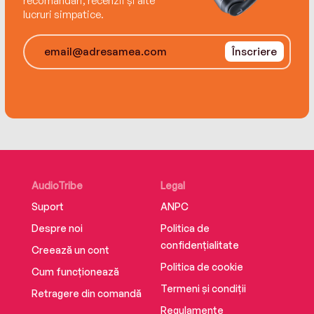
recomandări, recenzii și alte
lucruri simpatice.
Înscriere
AudioTribe
Legal
Suport
ANPC
Despre noi
Politica de
confidențialitate
Creează un cont
Politica de cookie
Cum funcționează
Termeni și condiții
Retragere din comandă
Regulamente