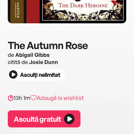
The Autumn Rose
de
Abigail Gibbs
citită de
Josie Dunn
Asculți nelimitat
13h 1m
Adaugă la wishlist
Ascultă gratuit