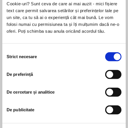
Cookie-uri? Sunt ceva de care ai mai auzit - mici fișiere
text care permit salvarea setărilor și preferințelor tale pe
un site, ca tu să ai o experiență cât mai bună. Le vom
Despre
carte
folosi numai cu permisiunea ta și îți mulțumim dacă ne-o
oferi. Poți schimba sau anula oricând acordul tău.
It is a truth universally acknowledged, that
a single man in possession of a good fortune
must be in want of… anything but a wife?
Selecția
Strict necesare
consimțământului
The third book in the Swell Valley series by
MAI MULT
bestselling author Tilly Bagshawe
De preferință
În acest moment nu există recenzii
pentru această carte
Henry Saxton-Brae has it all – a titled, self-
made millionaire,
De cercetare și analitice
Tilly Bagshawe
his fiancée just happens to be a supermodel
who is as kind and loyal as she is ravishingly
Tilly Bagshawe is the internationally bestselling
De publicitate
beautiful. To top it all, he’s just bought
author of nine previous novels. A single mother at
Hanborough Castle, the jewel in the crown of
seventeen, Tilly won a place at Cambridge
the Swell Valley.