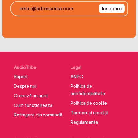
Flora is being torn apart. Can she pull off the
Înscriere
job, and make
Henry see that his bachelor days are behind
him?
Not since Rupert Campbell-Black has there
been such a devastatingly sexy man in
jodhpurs!
AudioTribe
Legal
Suport
ANPC
Despre noi
Politica de
confidențialitate
Creează un cont
Politica de cookie
Cum funcționează
Termeni și condiții
Retragere din comandă
Regulamente