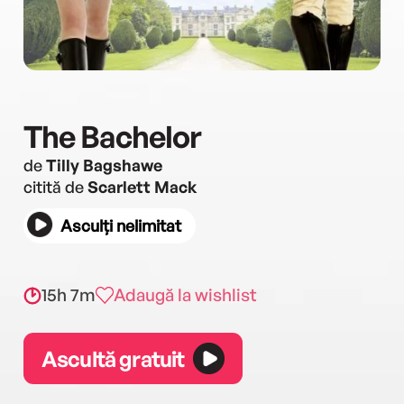
The Bachelor
de
Tilly Bagshawe
citită de
Scarlett Mack
Asculți nelimitat
15h 7m
Adaugă la wishlist
Ascultă gratuit