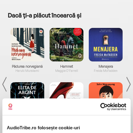
Dacă ți-a plăcut încearcă și
a...
Pădurea norvegiană
Hamnet
Menajera
I
Haruki Murakami
Maggie O'Farrell
Freida McFadden
Elita de Argint (Elita
Diavolul se îmbracă de
Migdală
de...
la...
Dani Francis
Lauren Weisberger
Sohn Won-pyung
AudioTribe.ro folosește cookie-uri