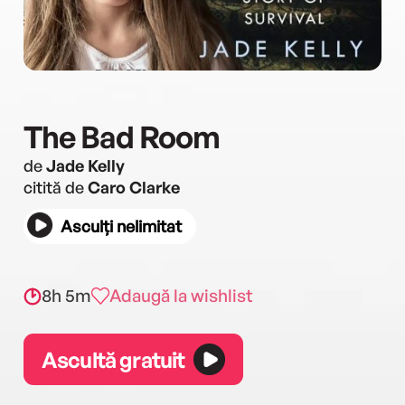
The Bad Room
de
Jade Kelly
citită de
Caro Clarke
Asculți nelimitat
8h 5m
Adaugă la wishlist
Ascultă gratuit