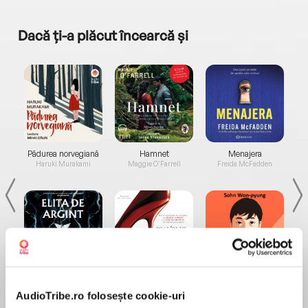
Dacă ți-a plăcut încearcă și
a...
Pădurea norvegiană
Hamnet
Menajera
I
Haruki Murakami
Maggie O'Farrell
Freida McFadden
Elita de Argint (Elita
Diavolul se îmbracă de
Migdală
de...
la...
Dani Francis
Lauren Weisberger
Sohn Won-pyung
AudioTribe.ro folosește cookie-uri