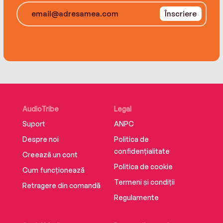
Înscriere
This is the powerful true story of how one
woman banished the ghosts of her past by
taking dramatic action to protect the life of
every vulnerable child in care.
AudioTribe
Legal
Suport
ANPC
Despre noi
Politica de
confidențialitate
Creează un cont
Politica de cookie
Cum funcționează
Termeni și condiții
Retragere din comandă
Regulamente