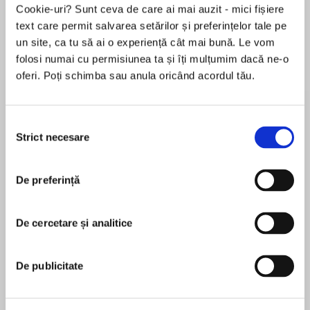
Cookie-uri? Sunt ceva de care ai mai auzit - mici fișiere
text care permit salvarea setărilor și preferințelor tale pe
un site, ca tu să ai o experiență cât mai bună. Le vom
Despre
carte
folosi numai cu permisiunea ta și îți mulțumim dacă ne-o
oferi. Poți schimba sau anula oricând acordul tău.
After years of physical and mental abuse, Jade
thought her kindly foster mother would be the
answer to her prayers. She was wrong … this is
Selecția
her staggering true story.
Strict necesare
consimțământului
MAI MULT
De preferință
În acest moment nu există recenzii
‘This must be what prison is like,’ I thought as
pentru această carte
another hour crawled by. In fact, prison would
be better … at least you knew your sentence.
De cercetare și analitice
Jade Kelly
You could tick off the days until you got out. In
the Bad Room we had no idea how long we’d
Jade Kelly grew up in and out of care, suffering
De publicitate
serve.
emotional, physical and mental abuse at home
and then in foster care. Only when her foster