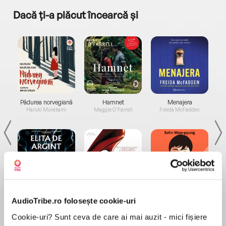
Dacă ți-a plăcut încearcă și
a...
Pădurea norvegiană
Hamnet
Menajera
I
Haruki Murakami
Maggie O'Farrell
Freida McFadden
Elita de Argint (Elita
Diavolul se îmbracă de
Migdală
AudioTribe.ro folosește cookie-uri
de...
la...
Dani Francis
Lauren Weisberger
Sohn Won-pyung
Cookie-uri? Sunt ceva de care ai mai auzit - mici fișiere