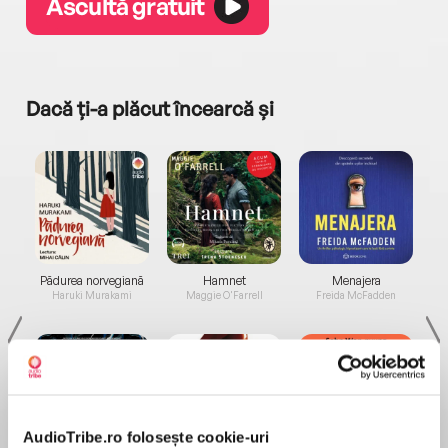
Ascultă gratuit
Dacă ți-a plăcut încearcă și
a...
Pădurea norvegiană
Hamnet
Menajera
I
Haruki Murakami
Maggie O'Farrell
Freida McFadden
AudioTribe.ro folosește cookie-uri