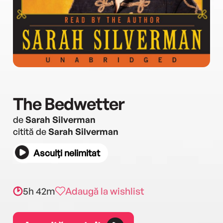
The Bedwetter
de
Sarah Silverman
citită de
Sarah Silverman
Asculți nelimitat
5h 42m
Adaugă la wishlist