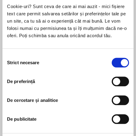
Elita de Argint (Elita
Diavolul se îmbracă de
Migdală
Cookie-uri? Sunt ceva de care ai mai auzit - mici fișiere
de...
la...
Dani Francis
Lauren Weisberger
Sohn Won-pyung
text care permit salvarea setărilor și preferințelor tale pe
un site, ca tu să ai o experiență cât mai bună. Le vom
folosi numai cu permisiunea ta și îți mulțumim dacă ne-o
oferi. Poți schimba sau anula oricând acordul tău.
Despre
carte
From the outrageously filthy and oddly innocent
Selecția
comedienne and star of the powerful 2015 film I
Strict necesare
consimțământului
Smile Back Sarah Silverman comes a memoir—
her first book—that is at once shockingly
De preferință
personal, surprisingly poignant, and still pee-in-
MAI MULT
your-pants funny. If you like Sarah’s television
În acest moment nu există recenzii
show The Sarah Silverman Program, or memoirs
De cercetare și analitice
pentru această carte
such as Chelsea Handler’s Are You There
Vodka? It’s Me Chelsea and Artie Lange’s Too
Sarah Silverman
De publicitate
Fat to Fish, you’ll love The Bedwetter.
Sarah Silverman is the co-creator and star of The