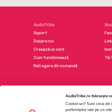
AudioTribe
Soc
Suport
Fac
Despre noi
Lin
Creează un cont
Ins
Cum funcționează
Tik
Retragere din comandă
AudioTribe.ro folosește c
Cookie-uri? Sunt ceva de ca
preferințelor tale pe un si