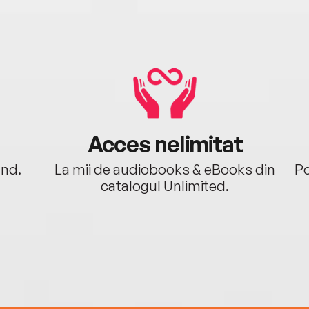
Acces nelimitat
ând.
La mii de audiobooks & eBooks din
Po
catalogul Unlimited.