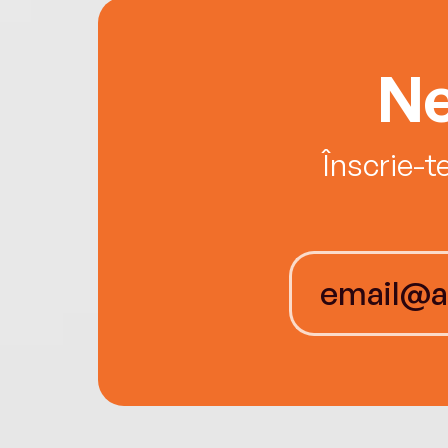
Ne
Înscrie-t