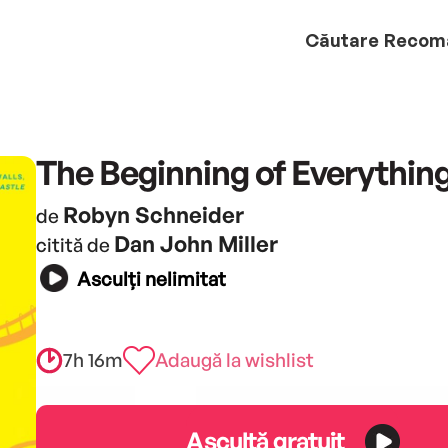
Căutare
Recom
The Beginning of Everythin
Robyn Schneider
de
Dan John Miller
citită de
Asculți nelimitat
7h 16m
Adaugă la wishlist
Ascultă gratuit