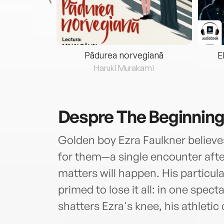
eria...
Pădurea norvegiană
E
ris
Haruki Murakami
Despre
The Beginning
Golden boy Ezra Faulkner believe
for them—a single encounter after
matters will happen. His particul
primed to lose it all: in one spect
shatters Ezra's knee, his athletic c