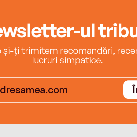
wsletter-ul tribu
e și-ți trimitem recomandări, recenz
lucruri simpatice.