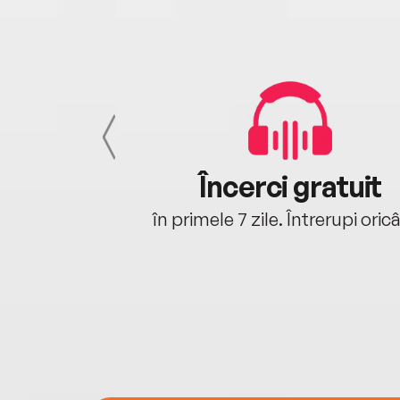
cu tine
Încerci gratuit
oriunde ești.
în primele 7 zile. Întrerupi oric