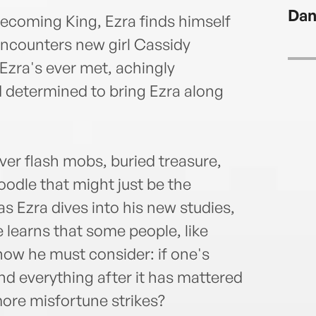
of bi
Dan
but a
ecoming King, Ezra finds himself
www.
 encounters new girl Cassidy
Ezra's ever met, achingly
and determined to bring Ezra along
ver flash mobs, buried treasure,
odle that might just be the
as Ezra dives into his new studies,
 learns that some people, like
now he must consider: if one's
and everything after it has mattered
ore misfortune strikes?