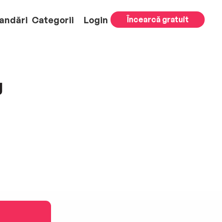
andări
Categorii
Login
Încearcă gratuit
g