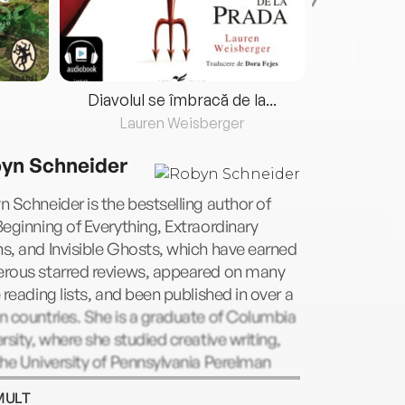
Diavolul se îmbracă de la...
Lauren Weisberger
Fre
yn Schneider
 Schneider is the bestselling author of
eginning of Everything, Extraordinary
, and Invisible Ghosts, which have earned
rous starred reviews, appeared on many
 reading lists, and been published in over a
 countries. She is a graduate of Columbia
rsity, where she studied creative writing,
he University of Pennsylvania Perelman
ol of Medicine, where she earned a master
MULT