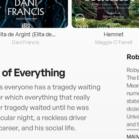
lita de Argint (Elita de...
Hamnet
Dani Francis
Maggie O'Farrell
Rob
 of Everything
Robyn
The B
Means
s everyone has a tragedy waiting
nume
 which everything that really
state
ar tragedy waited until he was
dozen
Unive
acular night, a reckless driver
and t
areer, and his social life.
Scho
MAI 