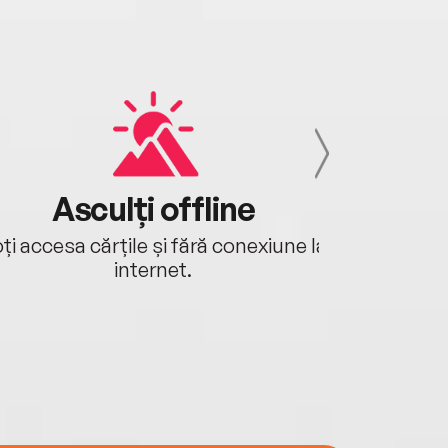
Asculți offline
Aj
ți accesa cărțile și fără conexiune la
Ascultă a
internet.