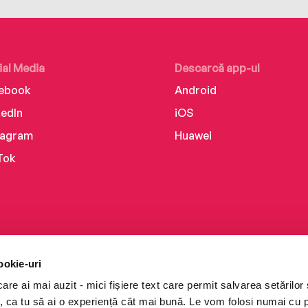
ial Media
Descarcă app-ul
ebook
Android
kedIn
iOS
tagram
Huawei
Tok
ookie-uri
re ai mai auzit - mici fișiere text care permit salvarea setărilor 
te, ca tu să ai o experiență cât mai bună. Le vom folosi numai cu