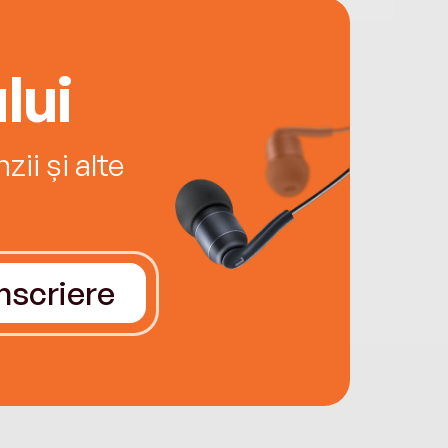
lui
ii și alte
Înscriere