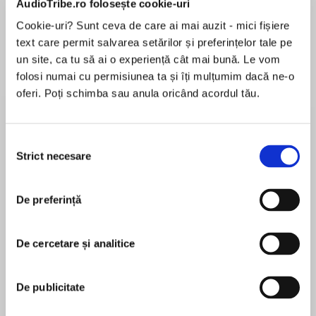
AudioTribe.ro folosește cookie-uri
Cookie-uri? Sunt ceva de care ai mai auzit - mici fișiere
text care permit salvarea setărilor și preferințelor tale pe
Despre
carte
un site, ca tu să ai o experiență cât mai bună. Le vom
folosi numai cu permisiunea ta și îți mulțumim dacă ne-o
It’s been fifteen years and now those Bennett
oferi. Poți schimba sau anula oricând acordul tău.
girls are all grown up, finished with college and
ready to take on the world in their new careers.
Close as ever, Kennedy, Victoria, Monica and
Selecția
Sebrina decide not to return to Georgia, but to
Strict necesare
consimțământului
MAI MULT
move north to St. Paul, Minnesota. They have
În acest moment nu există recenzii
plans to succeed at all of their goals. Falling in
De preferință
pentru această carte
love isn’t on the agenda.
In THE BENNETTS’ WEDDING, Kennedy and
De cercetare și analitice
Victoria discover that when it’s your time, you
Brenda Jackson
can’t hide from love.
De publicitate
Brenda Jackson is a New York Times bestselling
author of more than one hundred romance titles.