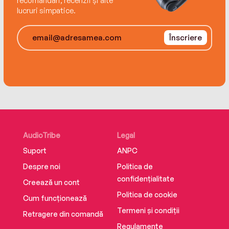
recomandări, recenzii și alte
lucruri simpatice.
Înscriere
AudioTribe
Legal
Suport
ANPC
Despre noi
Politica de
confidențialitate
Creează un cont
Politica de cookie
Cum funcționează
Termeni și condiții
Retragere din comandă
Regulamente