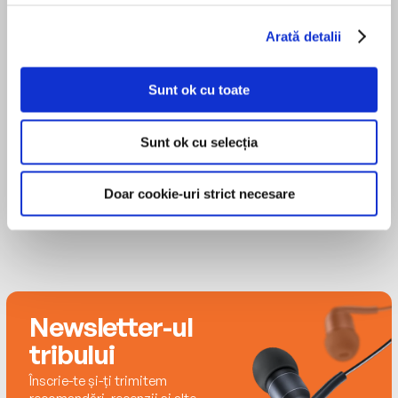
Brenda lives in Jacksonville, Florida, and divides
Arată detalii
her time between family, writing and traveling.
Email Brenda at
MAI MULT
authorbrendajackson@gmail.com
or visit her on
Sunt ok cu toate
Ron Butler
her website at brendajackson.net.
Sunt ok cu selecția
Doar cookie-uri strict necesare
Newsletter-ul
tribului
Înscrie-te și-ți trimitem