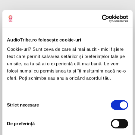
Robin Miles
AudioTribe.ro folosește cookie-uri
Piper Goodeve
Cookie-uri? Sunt ceva de care ai mai auzit - mici fișiere
text care permit salvarea setărilor și preferințelor tale pe
un site, ca tu să ai o experiență cât mai bună. Le vom
Robert Fass
folosi numai cu permisiunea ta și îți mulțumim dacă ne-o
oferi. Poți schimba sau anula oricând acordul tău.
Neil Shah
Selecția
Strict necesare
consimțământului
Tavia Gilbert
De preferință