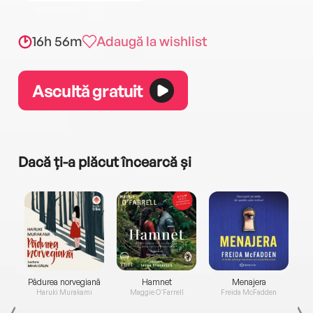
16h 56m
Adaugă la wishlist
Ascultă gratuit
Dacă ți-a plăcut încearcă și
a...
Pădurea norvegiană
Hamnet
Menajera
I
Haruki Murakami
Maggie O'Farrell
Freida McFadden