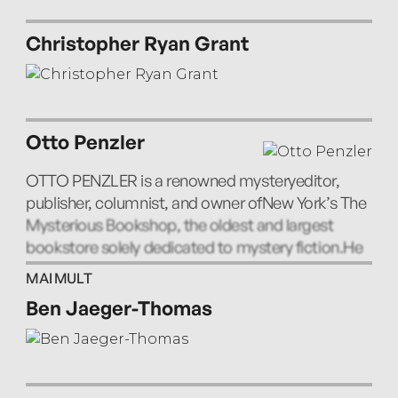
Christopher Ryan Grant
Otto Penzler
OTTO PENZLER is a renowned mysteryeditor,
publisher, columnist, and owner ofNew York’s The
Mysterious Bookshop, the oldest and largest
bookstore solely dedicated to mystery fiction.He
has edited more than fifty crime-fiction
MAI MULT
anthologies. He lives in New York.
Ben Jaeger-Thomas