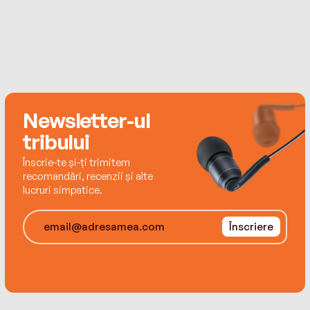
Newsletter-ul
tribului
Înscrie-te și-ți trimitem
recomandări, recenzii și alte
lucruri simpatice.
Înscriere