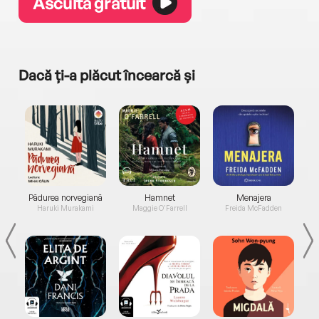
Ascultă gratuit
Dacă ți-a plăcut încearcă și
a...
Pădurea norvegiană
Hamnet
Menajera
I
Haruki Murakami
Maggie O'Farrell
Freida McFadden