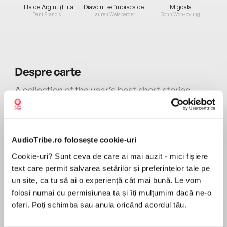
Elita de Argint (Elita
Diavolul se îmbracă de
Migdală
de...
la...
Dani Francis
Lauren Weisberger
Sohn Won-pyung
Despre
carte
A collection of the year’s best short stories,
selected by Pulitzer Prize winner Andrew Sean
Greer and series editor Heidi Pitlor.
AudioTribe.ro folosește cookie-uri
MAI MULT
Andrew Sean Greer, “an exceptionally lovely
Cookie-uri? Sunt ceva de care ai mai auzit - mici fișiere
În acest moment nu există recenzii
writer, capable of mingling humor with sharp
text care permit salvarea setărilor și preferințelor tale pe
pentru această carte
poignancy” (Washington Post),selectstwenty
un site, ca tu să ai o experiență cât mai bună. Le vom
stories out of thousands that represent the best
folosi numai cu permisiunea ta și îți mulțumim dacă ne-o
Andrew Sean Greer
examples of the form published the previous
oferi. Poți schimba sau anula oricând acordul tău.
year.
Andrew Sean Greer is the bestselling author of