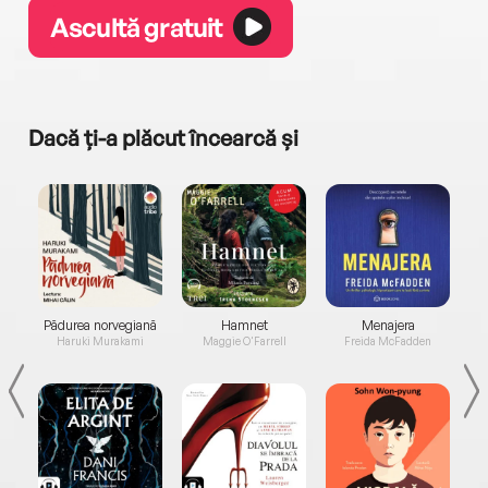
Ascultă gratuit
Dacă ți-a plăcut încearcă și
a...
Pădurea norvegiană
Hamnet
Menajera
I
Haruki Murakami
Maggie O'Farrell
Freida McFadden