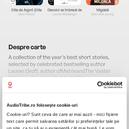
Elita de Argint (Elita
Diavolul se îmbracă de
Migdală
de...
la...
Dani Francis
Lauren Weisberger
Sohn Won-pyung
Despre
carte
A collection of the year’s best short stories,
selected by celebrated bestselling author
Lauren Groff, author ofMatrixandThe Vaster
Wilds, and series editor Heidi Pitlor.
MAI MULT
“There have never been as many exquisitely
În acest moment nu există recenzii
built stories in existence than there are now,”
pentru această carte
proclaims guest editor Lauren Groff in her
AudioTribe.ro folosește cookie-uri
introduction. This abundance led to a volume of
Cookie-uri? Sunt ceva de care ai mai auzit - mici fișiere
Heidi Pitlor
robust stories with the nerve to push against
text care permit salvarea setărilor și preferințelor tale pe
narrative expectations. The Best American
un site, ca tu să ai o experiență cât mai bună. Le vom