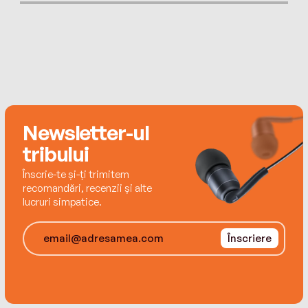
doi copii în Gainesville, Florida.
Newsletter-ul
tribului
Înscrie-te și-ți trimitem
recomandări, recenzii și alte
lucruri simpatice.
Înscriere