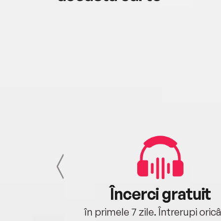
cu tine
Încerci gratuit
oriunde ești.
în primele 7 zile. Întrerupi oric