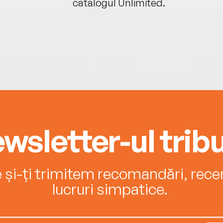
catalogul Unlimited.
wsletter-ul tribu
e și-ți trimitem recomandări, recenz
lucruri simpatice.