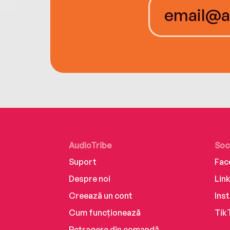
AudioTribe
Soc
Suport
Fac
Despre noi
Lin
Creează un cont
Ins
Cum funcționează
Tik
Retragere din comandă