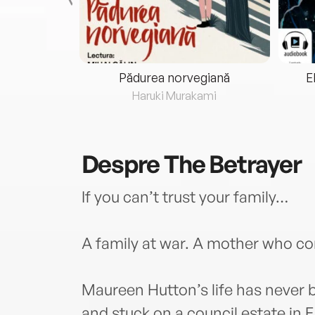
eria...
Pădurea norvegiană
E
ris
Haruki Murakami
Despre
The Betrayer
If you can’t trust your family…
A family at war. A mother who c
Maureen Hutton’s life has never b
and stuck on a council estate in