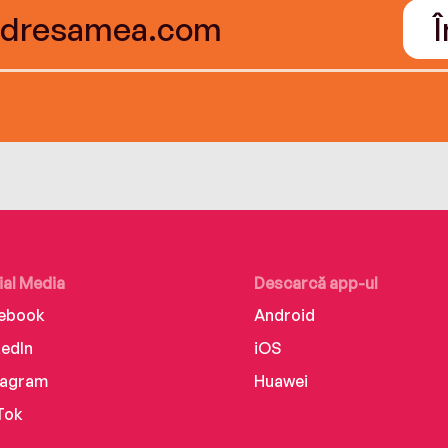
ial Media
Descarcă app-ul
ebook
Android
kedIn
iOS
tagram
Huawei
Tok