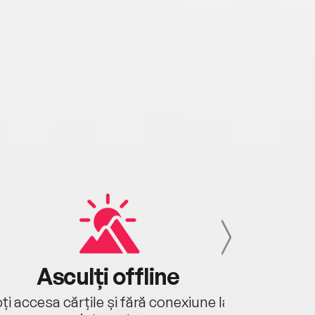
Asculți offline
Aj
ți accesa cărțile și fără conexiune la
Ascultă a