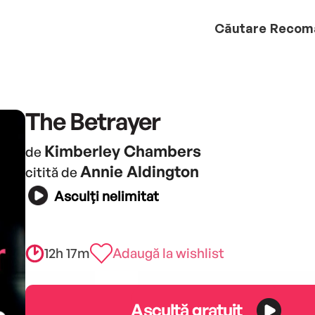
Căutare
Recom
The Betrayer
Kimberley Chambers
de
Annie Aldington
citită de
Asculți nelimitat
12h 17m
Adaugă la wishlist
Ascultă gratuit