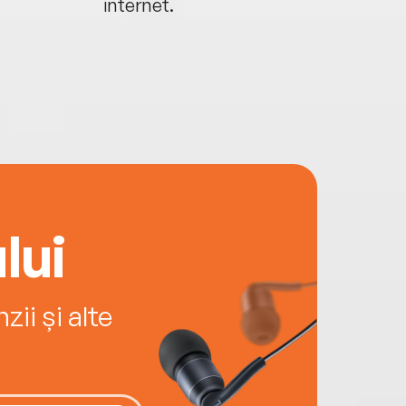
internet.
lui
ii și alte