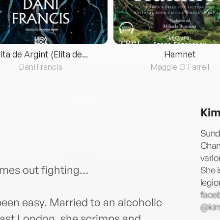
lita de Argint (Elita de...
Hamnet
Dani Francis
Maggie O'Farrell
Kim
Sund
Cham
vario
omes out fighting…
She i
legio
face
een easy. Married to an alcoholic
@kim
 East London, she scrimps and