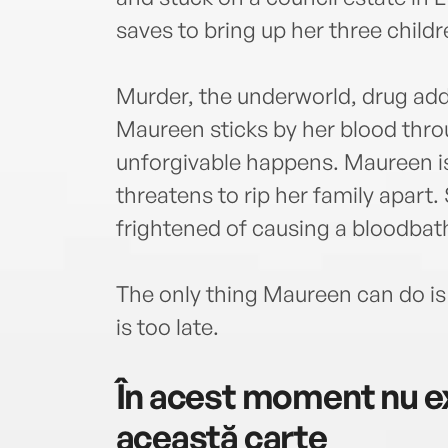
saves to bring up her three childr
Murder, the underworld, drug add
Maureen sticks by her blood throu
unforgivable happens. Maureen is 
threatens to rip her family apart.
frightened of causing a bloodbat
The only thing Maureen can do is t
is too late.
În acest moment nu ex
această carte