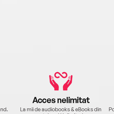
Acces nelimitat
ând.
La mii de audiobooks & eBooks din
Po