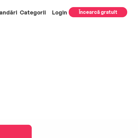
andări
Categorii
Login
Încearcă gratuit