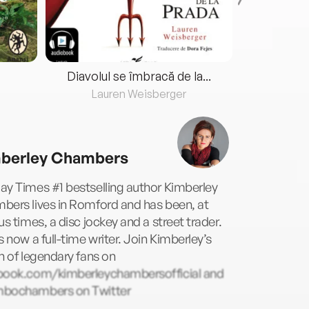
Diavolul se îmbracă de la...
Lauren Weisberger
Fre
berley Chambers
ay Times #1 bestselling author Kimberley
bers lives in Romford and has been, at
us times, a disc jockey and a street trader.
s now a full-time writer. Join Kimberley’s
n of legendary fans on
book.com/kimberleychambersofficial and
bochambers on Twitter