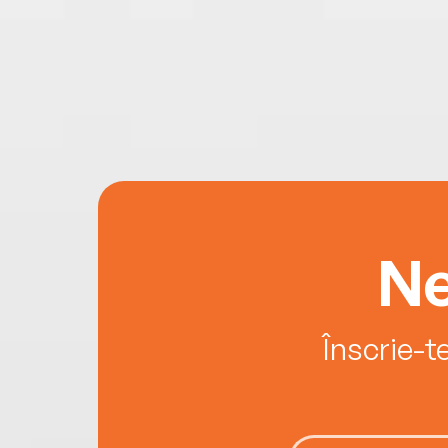
Ne
Înscrie-t