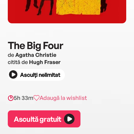
The Big Four
de
Agatha Christie
citită de
Hugh Fraser
Asculți nelimitat
5h 33m
Adaugă la wishlist
Ascultă gratuit