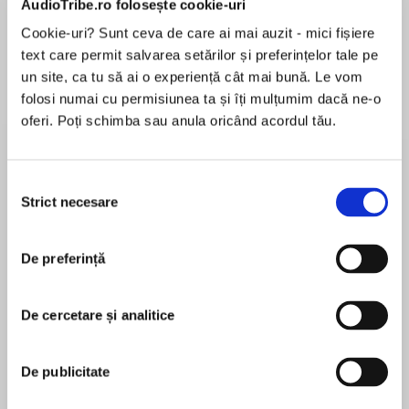
AudioTribe.ro folosește cookie-uri
Cookie-uri? Sunt ceva de care ai mai auzit - mici fișiere
text care permit salvarea setărilor și preferințelor tale pe
Despre
carte
un site, ca tu să ai o experiență cât mai bună. Le vom
folosi numai cu permisiunea ta și îți mulțumim dacă ne-o
Framed in the doorway of Poirot’s bedroom
oferi. Poți schimba sau anula oricând acordul tău.
stood an uninvited guest, coated from head to
foot in dust. The man’s gaunt face stared for a
moment, then he swayed and fell.
Selecția
Strict necesare
consimțământului
MAI MULT
În acest moment nu există recenzii
Who was he? Was he suffering from shock or
De preferință
pentru această carte
just exhaustion? Above all, what was the
significance of the figure 4, scribbled over and
over again on a sheet of paper? Poirot finds
De cercetare și analitice
himself plunged into a world of international
Agatha Christie
intrigue, risking his life to uncover the truth
De publicitate
about ‘Number Four’.
Agatha Christie is known throughout the world as
the Queen of Crime. Her books have sold over a