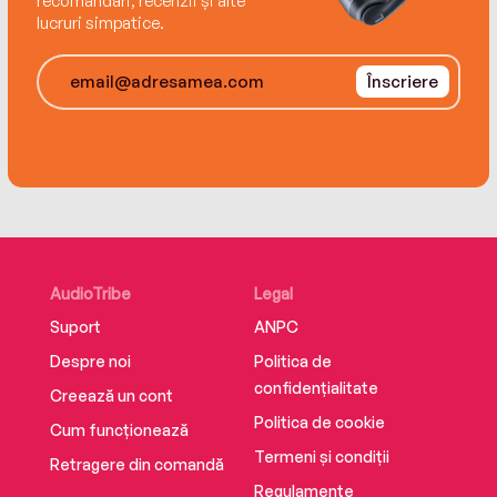
recomandări, recenzii și alte
lucruri simpatice.
Înscriere
AudioTribe
Legal
Suport
ANPC
Despre noi
Politica de
confidențialitate
Creează un cont
Politica de cookie
Cum funcționează
Termeni și condiții
Retragere din comandă
Regulamente