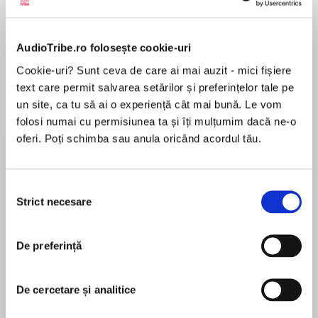
de...
la...
Dani Francis
Lauren Weisberger
Sohn Won-pyung
AudioTribe.ro folosește cookie-uri
Cookie-uri? Sunt ceva de care ai mai auzit - mici fișiere
Despre
carte
text care permit salvarea setărilor și preferințelor tale pe
un site, ca tu să ai o experiență cât mai bună. Le vom
Inspired by true events…
folosi numai cu permisiunea ta și îți mulțumim dacă ne-o
oferi. Poți schimba sau anula oricând acordul tău.
‘Moving and authentic’ Dinah Jefferies
‘Vivid, heart-rending and so, so beautiful’ Jenny
Ashcroft
Selecția
MAI MULT
'A beautiful, tender and fascinating story'
Strict necesare
consimțământului
În acest moment nu există recenzii
Sinead Moriarty
pentru această carte
De preferință
‘Deeply moving. Be prepared – have
handkerchiefs on standby at the end’ Antonia
Senior, The Times
De cercetare și analitice
Hazel Gaynor
‘An inspiring novel about the power of