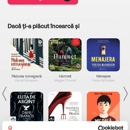
Dacă ți-a plăcut încearcă și
a...
Pădurea norvegiană
Hamnet
Menajera
I
Haruki Murakami
Maggie O'Farrell
Freida McFadden
Elita de Argint (Elita
Diavolul se îmbracă de
Migdală