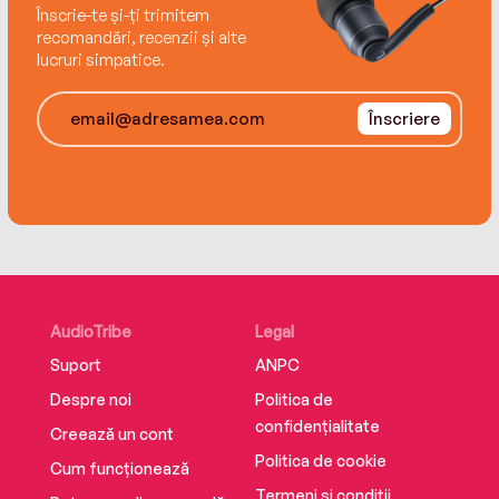
Înscrie-te și-ți trimitem
recomandări, recenzii și alte
lucruri simpatice.
Înscriere
AudioTribe
Legal
Suport
ANPC
Despre noi
Politica de
confidențialitate
Creează un cont
Politica de cookie
Cum funcționează
Termeni și condiții