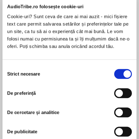
de...
la...
Dani Francis
Lauren Weisberger
Sohn Won-pyung
AudioTribe.ro folosește cookie-uri
Cookie-uri? Sunt ceva de care ai mai auzit - mici fișiere
text care permit salvarea setărilor și preferințelor tale pe
un site, ca tu să ai o experiență cât mai bună. Le vom
Despre
carte
folosi numai cu permisiunea ta și îți mulțumim dacă ne-o
oferi. Poți schimba sau anula oricând acordul tău.
'A lovely, emotion-filled, giggle-inducing story'
Sunday Times bestselling author Milly Johnson
Selecția
She wanted a birthday surprise, just not the one
Strict necesare
consimțământului
she got…
MAI MULT
În acest moment nu există recenzii
The last thing Sally Summers expected from
De preferință
pentru această carte
her husband on her special day was that he’d
leave her for a Latvian lap dancer half her age.
De cercetare și analitice
So with her world in tatters, Sally jets off to
Turkey for some sun, sea and sanctuary.
Debbie Johnson
De publicitate
The Blue Bay resort brings new friends and the