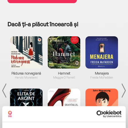
Dacă ți-a plăcut încearcă și
a...
Pădurea norvegiană
Hamnet
Menajera
I
Haruki Murakami
Maggie O'Farrell
Freida McFadden
Elita de Argint (Elita
Diavolul se îmbracă de
Migdală