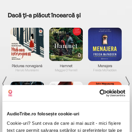
Dacă ți-a plăcut încearcă și
a...
Pădurea norvegiană
Hamnet
Menajera
I
Haruki Murakami
Maggie O'Farrell
Freida McFadden
AudioTribe.ro folosește cookie-uri
Elita de Argint (Elita
Diavolul se îmbracă de
Migdală
Cookie-uri? Sunt ceva de care ai mai auzit - mici fișiere
de...
la...
Dani Francis
Lauren Weisberger
Sohn Won-pyung
text care permit salvarea setărilor și preferințelor tale pe