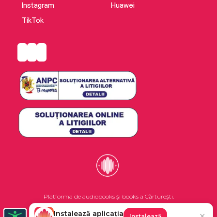
Instagram
Huawei
TikTok
Platforma de audiobooks și books a Cărturești.
Instalează aplicația
✕
Instalează