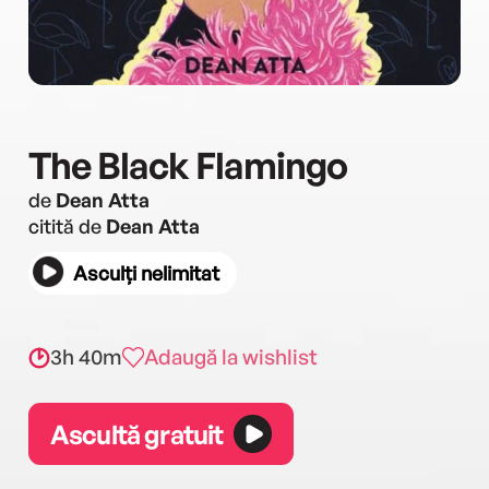
The Black Flamingo
de
Dean Atta
citită de
Dean Atta
Asculți nelimitat
3h 40m
Adaugă la wishlist
Ascultă gratuit