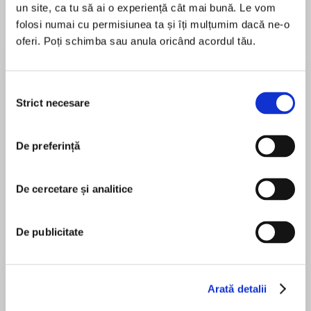
un site, ca tu să ai o experiență cât mai bună. Le vom
folosi numai cu permisiunea ta și îți mulțumim dacă ne-o
oferi. Poți schimba sau anula oricând acordul tău.
Despre
carte
Dark, thrilling, and hilarious, The Black Hawks is
Selecția
an epic adventure perfect for fans of Joe
Strict necesare
consimțământului
Abercrombie and Scott Lynch.
De preferință
MAI MULT
În acest moment nu există recenzii
Life as a knight is not what Vedren Chel
De cercetare și analitice
pentru această carte
imagined. Bound by oath to a dead-end job in
the service of a lazy step-uncle, Chel no longer
David Wragg
De publicitate
dreams of glory – he dreams of going home.
When invaders throw the kingdom into turmoil,
Colin Mace
Arată detalii
Chel finds opportunity in the chaos: if he