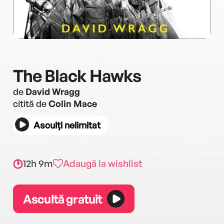
The Black Hawks
de
David Wragg
citită de
Colin Mace
Asculți nelimitat
12h 9m
Adaugă la wishlist
Ascultă gratuit