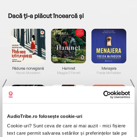
Dacă ți-a plăcut încearcă și
a...
Pădurea norvegiană
Hamnet
Menajera
I
Haruki Murakami
Maggie O'Farrell
Freida McFadden
AudioTribe.ro folosește cookie-uri
Elita de Argint (Elita
Diavolul se îmbracă de
Migdală
Cookie-uri? Sunt ceva de care ai mai auzit - mici fișiere
de...
la...
Dani Francis
Lauren Weisberger
Sohn Won-pyung
text care permit salvarea setărilor și preferințelor tale pe