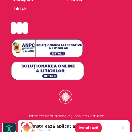
TikTok
Platforma de audiobooks și books a Cărturești.
Instalează aplicația
✕
Instalează
©2026 Nemo EPG SRL. Toate drepturile rezervate.
★ 4.7 · Gratuit