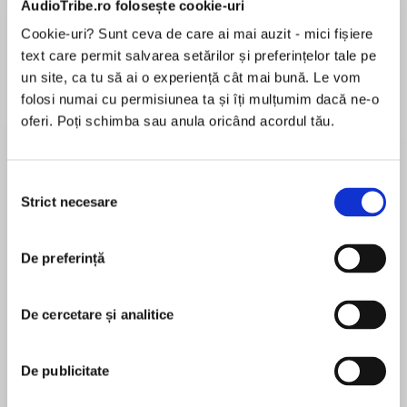
AudioTribe.ro folosește cookie-uri
Elita de Argint (Elita
Diavolul se îmbracă de
Migdală
de...
la...
Dani Francis
Lauren Weisberger
Sohn Won-pyung
Cookie-uri? Sunt ceva de care ai mai auzit - mici fișiere
text care permit salvarea setărilor și preferințelor tale pe
un site, ca tu să ai o experiență cât mai bună. Le vom
folosi numai cu permisiunea ta și îți mulțumim dacă ne-o
Despre
carte
oferi. Poți schimba sau anula oricând acordul tău.
An ominous new slide on the playground leads
to a world of fear in The Smashed Man of Dread
Selecția
End author J.W. Ocker’s latest middle grade
Strict necesare
consimțământului
horror, perfect for fans of R.L. Stine and Scary
Stories to Tell in the Dark.
De preferință
MAI MULT
În acest moment nu există recenzii
Griffin Birch isn’t known for being brave, but
pentru această carte
there’s something about the new black slide on
De cercetare și analitice
the elementary school playground that’s made
J.W. Ocker
him curious. Against his better judgement, he
De publicitate
just has to follow his best friend Laila down.
J.W. Ocker is the USA Today bestselling and
Lowell Thomas– and Edgar Award–winning author