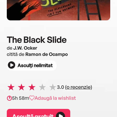
The Black Slide
de
J.W. Ocker
citită de
Ramon de Ocampo
Asculți nelimitat
3.0
(o recenzie)
5h 58m
Adaugă la wishlist
Ascultă gratuit