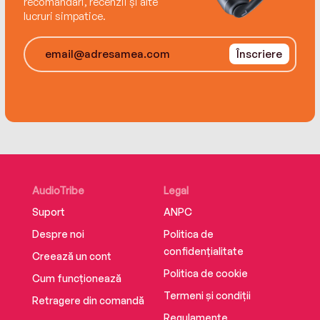
recomandări, recenzii și alte
lucruri simpatice.
Înscriere
AudioTribe
Legal
Suport
ANPC
Despre noi
Politica de
confidențialitate
Creează un cont
Politica de cookie
Cum funcționează
Termeni și condiții
Retragere din comandă
Regulamente