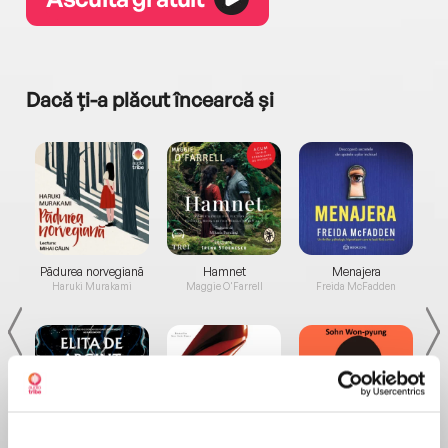
Dacă ți-a plăcut încearcă și
a...
Pădurea norvegiană
Hamnet
Menajera
I
Haruki Murakami
Maggie O'Farrell
Freida McFadden