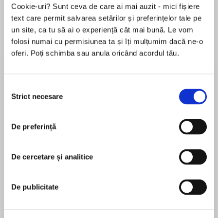
Cookie-uri? Sunt ceva de care ai mai auzit - mici fișiere
text care permit salvarea setărilor și preferințelor tale pe
un site, ca tu să ai o experiență cât mai bună. Le vom
Despre
carte
folosi numai cu permisiunea ta și îți mulțumim dacă ne-o
oferi. Poți schimba sau anula oricând acordul tău.
‘Taut and intelligent’ Prima ‘Utterly addictive’
Lisa Hall
Selecția
Every morning, psychiatrist Sam James gets up
Strict necesare
consimțământului
at six forty-five. She has a shower, drinks a cup
MAI MULT
of coffee, then puts on her make-up.
De preferință
În acest moment nu există recenzii
pentru această carte
She ignores the empty bottles piling up by her
door.
De cercetare și analitice
A.F. Brady
On this particular morning, Sam is informed of a
A.F. Brady is a New York State Licensed Mental
De publicitate
new patient’s arrival at Manhattan’s most
Health Counselor/Psychotherapist. She holds a
notorious institution. Reputed to be deranged
Bachelor’s degree in Psychology from Brown
and dangerous, Richard is just the kind of