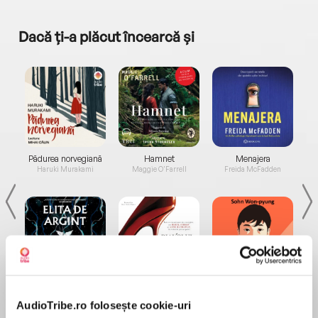
Dacă ți-a plăcut încearcă și
a...
Pădurea norvegiană
Hamnet
Menajera
I
Haruki Murakami
Maggie O'Farrell
Freida McFadden
Elita de Argint (Elita
Diavolul se îmbracă de
Migdală
de...
la...
Dani Francis
Lauren Weisberger
Sohn Won-pyung
AudioTribe.ro folosește cookie-uri