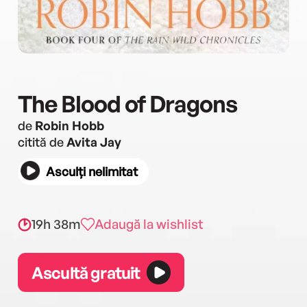
The Blood of Dragons
de
Robin Hobb
citită de
Avita Jay
Asculți nelimitat
19h 38m
Adaugă la wishlist
Ascultă gratuit