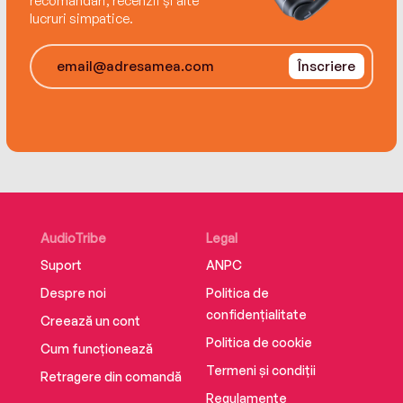
recomandări, recenzii și alte
lucruri simpatice.
Înscriere
AudioTribe
Legal
Suport
ANPC
Despre noi
Politica de
confidențialitate
Creează un cont
Politica de cookie
Cum funcționează
Termeni și condiții
Retragere din comandă
Regulamente