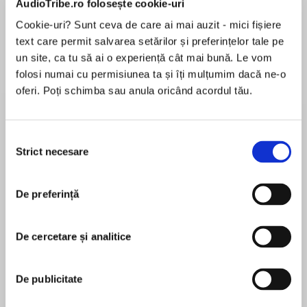
AudioTribe.ro folosește cookie-uri
Cookie-uri? Sunt ceva de care ai mai auzit - mici fișiere
text care permit salvarea setărilor și preferințelor tale pe
Despre
carte
un site, ca tu să ai o experiență cât mai bună. Le vom
folosi numai cu permisiunea ta și îți mulțumim dacă ne-o
The final instalment of Robin Hobb’s Sunday
oferi. Poți schimba sau anula oricând acordul tău.
Times best-selling series The Rain Wild
Chronicles.
Selecția
Strict necesare
consimțământului
MAI MULT
Dragon blood and scales, dragon liver and eyes
În acest moment nu există recenzii
and teeth. All required ingredients for medicines
De preferință
pentru această carte
with near-miraculous healing powers. The
legendary blue dragon Tintaglia is dying of
wounds inflicted by hunters sent by the Duke of
De cercetare și analitice
Chalced, who meanwhile preserves his
Robin Hobb
dwindling life by consuming the blood of the
De publicitate
dragon’s poet Selden Vestrit.
Robin Hobb is one of the world’s finest writers of
epic fiction. She was born in California in 1952 but