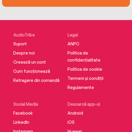
passion and personal experiences, The Body
Book is an empowering, educational, and
inspiring handbook for women everywhere.
AudioTribe
Legal
Suport
ANPC
Despre noi
Politica de
confidențialitate
Creează un cont
Politica de cookie
Cum funcționează
Termeni și condiții
Retragere din comandă
Regulamente
Social Media
Descarcă app-ul
Facebook
Android
LinkedIn
iOS
Instagram
Huawei