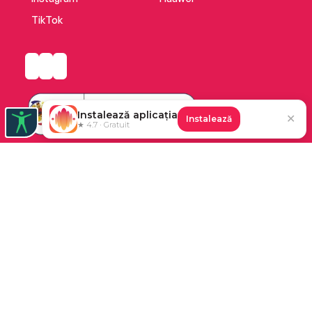
TikTok
Instalează aplicația
✕
Instalează
★ 4.7 · Gratuit
Platforma de audiobooks și books a Cărturești.
©2026 Nemo EPG SRL. Toate drepturile rezervate.