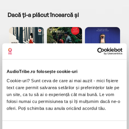
Dacă ți-a plăcut încearcă și
a...
Pădurea norvegiană
Hamnet
Menajera
I
Haruki Murakami
Maggie O'Farrell
Freida McFadden
AudioTribe.ro folosește cookie-uri
Cookie-uri? Sunt ceva de care ai mai auzit - mici fișiere
text care permit salvarea setărilor și preferințelor tale pe
un site, ca tu să ai o experiență cât mai bună. Le vom
folosi numai cu permisiunea ta și îți mulțumim dacă ne-o
oferi. Poți schimba sau anula oricând acordul tău.
Elita de Argint (Elita
Diavolul se îmbracă de
Migdală
de...
la...
Dani Francis
Lauren Weisberger
Sohn Won-pyung
Selecția