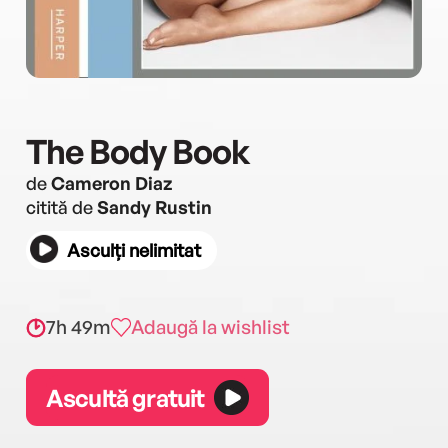
The Body Book
de
Cameron Diaz
citită de
Sandy Rustin
Asculți nelimitat
7h 49m
Adaugă la wishlist
Ascultă gratuit