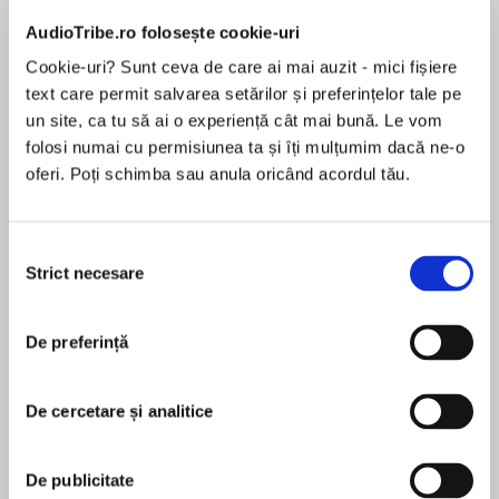
Elita de Argint (Elita
Diavolul se îmbracă de
Migdală
de...
la...
Dani Francis
Lauren Weisberger
Sohn Won-pyung
AudioTribe.ro folosește cookie-uri
Cookie-uri? Sunt ceva de care ai mai auzit - mici fișiere
text care permit salvarea setărilor și preferințelor tale pe
un site, ca tu să ai o experiență cât mai bună. Le vom
Despre
carte
folosi numai cu permisiunea ta și îți mulțumim dacă ne-o
oferi. Poți schimba sau anula oricând acordul tău.
A young woman found murdered
A scandal in the making
Selecția
Strict necesare
consimțământului
When Mrs Bantry wakes to find a body in her
MAI MULT
library, there’s only one woman to call: her good
De preferință
În acest moment nu există recenzii
friend Jane Marple.
pentru această carte
De cercetare și analitice
But she hasn’t called her old friend for comfort.
Agatha Christie
De publicitate