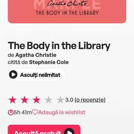
The Body in the Library
de
Agatha Christie
citită de
Stephanie Cole
Asculți nelimitat
3.0
(o recenzie)
5h 41m
Adaugă la wishlist
Ascultă gratuit