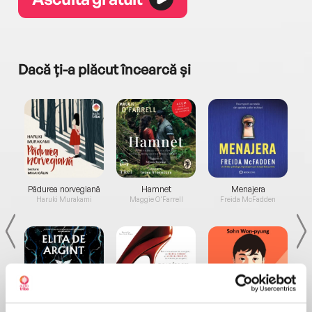
Dacă ți-a plăcut încearcă și
a...
Pădurea norvegiană
Hamnet
Menajera
I
Haruki Murakami
Maggie O'Farrell
Freida McFadden