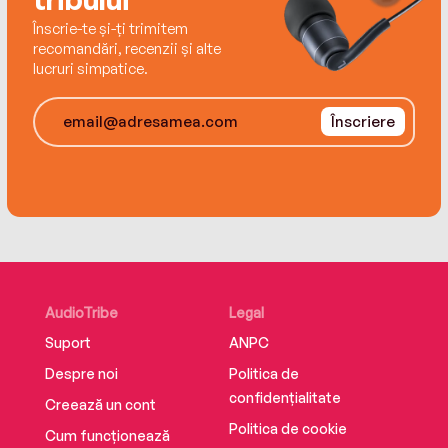
Leigh Bardugo
Înscrie-te și-ți trimitem
recomandări, recenzii și alte
lucruri simpatice.
‘One of the most ingeniously contrived of all her
Înscriere
murder stories.’
Birmingham Post
AudioTribe
Legal
Suport
ANPC
Despre noi
Politica de
confidențialitate
Creează un cont
Politica de cookie
Cum funcționează