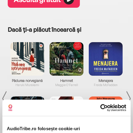
Dacă ți-a plăcut încearcă și
a...
Pădurea norvegiană
Hamnet
Menajera
I
Haruki Murakami
Maggie O'Farrell
Freida McFadden
AudioTribe.ro folosește cookie-uri