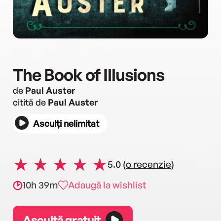
The Book of Illusions
de
Paul Auster
citită de
Paul Auster
Asculți nelimitat
5.0
(o recenzie)
10h 39m
Adaugă la wishlist
Ascultă gratuit