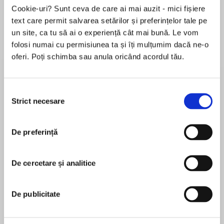
Elita de Argint (Elita
Diavolul se îmbracă de
Migdală
Cookie-uri? Sunt ceva de care ai mai auzit - mici fișiere
de...
la...
Dani Francis
Lauren Weisberger
Sohn Won-pyung
text care permit salvarea setărilor și preferințelor tale pe
un site, ca tu să ai o experiență cât mai bună. Le vom
folosi numai cu permisiunea ta și îți mulțumim dacă ne-o
oferi. Poți schimba sau anula oricând acordul tău.
Despre
carte
After losing his wife and two young sons in an
Selecția
airplane crash, professor David Zimmer spends
Strict necesare
consimțământului
his waking hours in a blur of alcoholic grief and
self-pity. Then, watching television one night, he
De preferință
sees a clip from a lost film by the silent
MAI MULT
comedian Hector Mann. Zimmer soon finds
În acest moment nu există recenzii
himself embarking on a journey around the
De cercetare și analitice
pentru această carte
world to study the works of this mysterious
figure, who vanished from sight in 1929.
De publicitate
Presumed dead for sixty years, Hector Mann
Paul Auster
was a comic genius who had flashed briefly