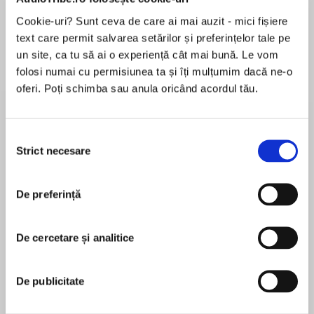
Cookie-uri? Sunt ceva de care ai mai auzit - mici fișiere
text care permit salvarea setărilor și preferințelor tale pe
un site, ca tu să ai o experiență cât mai bună. Le vom
Despre
carte
folosi numai cu permisiunea ta și îți mulțumim dacă ne-o
‘Heart-breaking but so uplifting – Kerry really is
oferi. Poți schimba sau anula oricând acordul tău.
a hugely talented voice.’ Nicola Cornick, author
of The Forgotten Sister
Selecția
Strict necesare
consimțământului
MAI MULT
În acest moment nu există recenzii
De preferință
pentru această carte
Inspired by an incredible true story, this is an
unforgettable novel about love, loss and one
impossible choice…
De cercetare și analitice
Kerry Barrett
De publicitate
London, 1940