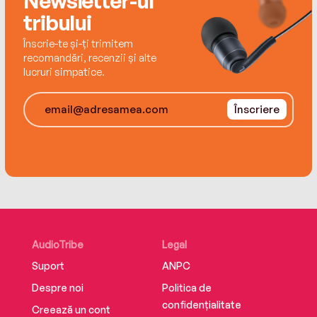
Newsletter-ul
tribului
Sweeping and heartrending – the perfect read
for fans of Victoria Hislop and Kate Morton.
Înscrie-te și-ți trimitem
recomandări, recenzii și alte
lucruri simpatice.
Înscriere
AudioTribe
Legal
Suport
ANPC
Despre noi
Politica de
confidențialitate
Creează un cont