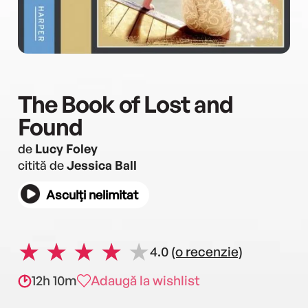
The Book of Lost and
Found
de
Lucy Foley
citită de
Jessica Ball
Asculți nelimitat
4.0
(o recenzie)
12h 10m
Adaugă la wishlist