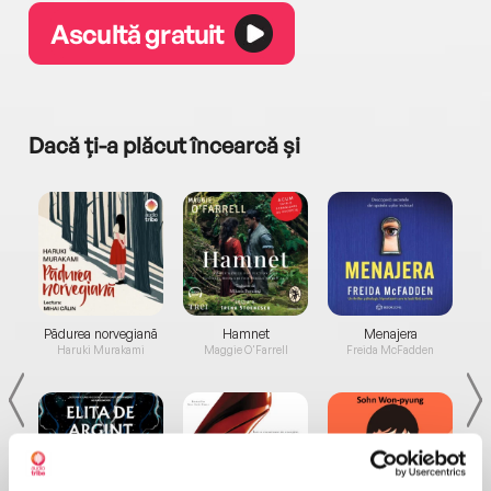
Ascultă gratuit
Dacă ți-a plăcut încearcă și
a...
Pădurea norvegiană
Hamnet
Menajera
I
Haruki Murakami
Maggie O'Farrell
Freida McFadden