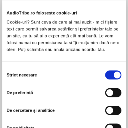
Elita de Argint (Elita
Diavolul se îmbracă de
Migdală
AudioTribe.ro folosește cookie-uri
de...
la...
Dani Francis
Lauren Weisberger
Sohn Won-pyung
Cookie-uri? Sunt ceva de care ai mai auzit - mici fișiere
text care permit salvarea setărilor și preferințelor tale pe
un site, ca tu să ai o experiență cât mai bună. Le vom
folosi numai cu permisiunea ta și îți mulțumim dacă ne-o
Despre
carte
oferi. Poți schimba sau anula oricând acordul tău.
In many ways, my life has been rather like a
record of the lost and found. Perhaps all lives
Selecția
are like that.
Strict necesare
consimțământului
It’s when life started in earnest
MAI MULT
HERTFORDSHIRE, 1928
De preferință
În acest moment nu există recenzii
pentru această carte
The paths of Tom and Alice collide against a
De cercetare și analitice
haze of youthful, carefree exuberance. And so
begins a love story that finds its feet by a lake
one silvery moonlit evening . . .
De publicitate