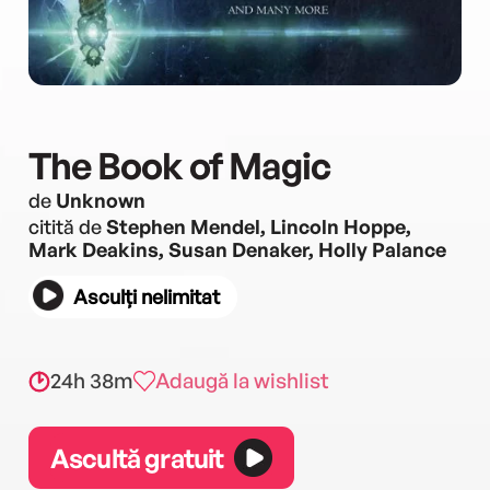
The Book of Magic
de
Unknown
citită de
Stephen Mendel, Lincoln Hoppe,
Mark Deakins, Susan Denaker, Holly Palance
Asculți nelimitat
24h 38m
Adaugă la wishlist
Ascultă gratuit