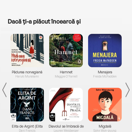
Dacă ți-a plăcut încearcă și
a...
Pădurea norvegiană
Hamnet
Menajera
I
Haruki Murakami
Maggie O'Farrell
Freida McFadden
Elita de Argint (Elita
Diavolul se îmbracă de
Migdală
de...
la...
Dani Francis
Lauren Weisberger
Sohn Won-pyung