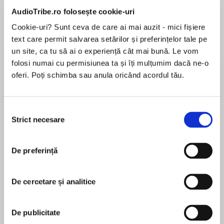
the West. What would Harry Potter be without
AudioTribe.ro folosește cookie-uri
Albus Dumbledore…and Severus Snape?
Cookie-uri? Sunt ceva de care ai mai auzit - mici fișiere
Lincoln Hoppe
text care permit salvarea setărilor și preferințelor tale pe
Figures of wisdom and power, possessing
un site, ca tu să ai o experiență cât mai bună. Le vom
arcane, often forbidden knowledge, wizards
folosi numai cu permisiunea ta și îți mulțumim dacă ne-o
and sorcerers are shaped – or misshaped – by
oferi. Poți schimba sau anula oricând acordul tău.
Nicholas Guy Smith
the potent magic they seek to wield. Yet though
their abilities may be godlike, these men and
Selecția
women remain human…some might say all too
Strict necesare
consimțământului
human. Such is their curse. And their glory.
Tonya Cornelisse
De preferință
In these pages, seventeen of today’s top
Mark Deakins
fantasy writers – including award-winners K. J.
De cercetare și analitice
Parker (The Two of Swords), Megan Lindholm
(The Windsingers), John Crowley (The Deep),
Tim Powers (Last Call), Liz Williams (Snake
Gardner Dozois
De publicitate
Agent), Elizabeth Bear (Eternal Sky Trilogy),