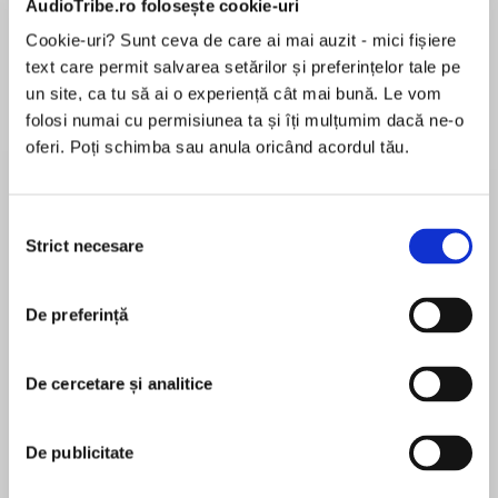
AudioTribe.ro folosește cookie-uri
Cookie-uri? Sunt ceva de care ai mai auzit - mici fișiere
text care permit salvarea setărilor și preferințelor tale pe
Despre
carte
un site, ca tu să ai o experiență cât mai bună. Le vom
folosi numai cu permisiunea ta și îți mulțumim dacă ne-o
The magical and mesmerising story of how
oferi. Poți schimba sau anula oricând acordul tău.
tomorrow can change what happens today.
Selecția
Tamara’s childhood.With her mother shut away
Strict necesare
consimțământului
MAI MULT
with grief, and her aunt busy tending to her,
În acest moment nu există recenzii
Tamara is lonely and bored and longs to return
De preferință
pentru această carte
to Dublin.
De cercetare și analitice
When a travelling library passes through
Cecelia Ahern
Kilsaney Demesne, Tamara is intrigued. She
De publicitate
needs a distraction. Her eyes rest on a
Cecelia Ahern is an Irish novelist whose work was
mysterious large leather bound tome locked
first published in 2004. Her debut novel PS I Love