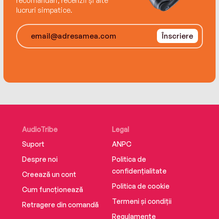
recomandări, recenzii și alte
lucruri simpatice.
Înscriere
AudioTribe
Legal
Suport
ANPC
Despre noi
Politica de
confidențialitate
Creează un cont
Politica de cookie
Cum funcționează
Termeni și condiții
Retragere din comandă
Regulamente