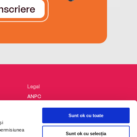
Înscriere
Legal
ANPC
Politica de confidențialitate
Sunt ok cu toate
Politica de cookie
și
Termeni și condiții
 permisiunea
Sunt ok cu selecția
Regulamente