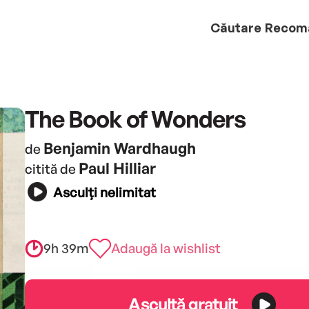
Căutare
Recom
The Book of Wonders
Benjamin Wardhaugh
de
Paul Hilliar
citită de
Asculți nelimitat
9h 39m
Adaugă la wishlist
Ascultă gratuit