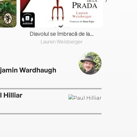
Diavolul se îmbracă de la...
Lauren Weisberger
Fre
jamin Wardhaugh
 Hilliar