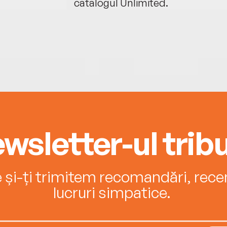
catalogul Unlimited.
wsletter-ul tribu
e și-ți trimitem recomandări, recenz
lucruri simpatice.