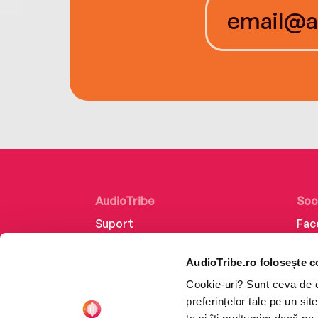
AudioTribe
Soc
Suport
Fac
Despre noi
Lin
AudioTribe.ro folosește c
Creează un cont
Ins
Cookie-uri? Sunt ceva de ca
Cum funcționează
Tik
preferințelor tale pe un si
Retragere din comandă