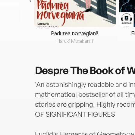
eria...
Pădurea norvegiană
E
ris
Haruki Murakami
Despre
The Book of 
‘An astonishingly readable and in
mathematical bestseller of all tim
stories are gripping. Highly r
OF SIGNIFICANT FIGURES
Euclid’s Elements of Geometry w