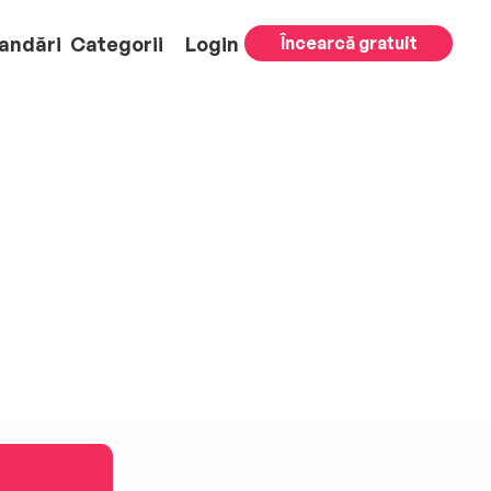
andări
Categorii
Login
Încearcă gratuit