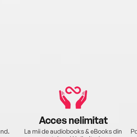
Acces nelimitat
ând.
La mii de audiobooks & eBooks din
Po