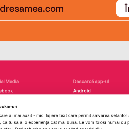
ial Media
Descarcă app-ul
ebook
Android
kedIn
iOS
ookie-uri
tagram
Huawei
re ai mai auzit - mici fișiere text care permit salvarea setărilor 
Tok
te, ca tu să ai o experiență cât mai bună. Le vom folosi numai cu