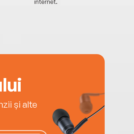
internet.
lui
ii și alte