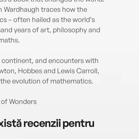
in Wardhaugh traces how the
s – often hailed as the world’s
sand years of art, philosophy and
 maths.
y continent, and encounters with
ewton, Hobbes and Lewis Carroll,
 the evolution of mathematics.
k of Wonders
istă recenzii pentru