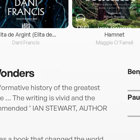
lita de Argint (Elita de...
Hamnet
Dani Francis
Maggie O'Farrell
Wonders
Ben
formative history of the greatest
Paul
e … The writing is vivid and the
ecommended ’ IAN STEWART, AUTHOR
as a book that changed the world.