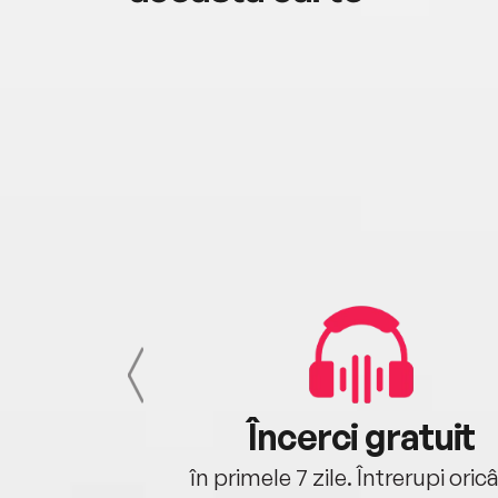
cu tine
Încerci gratuit
oriunde ești.
în primele 7 zile. Întrerupi oric