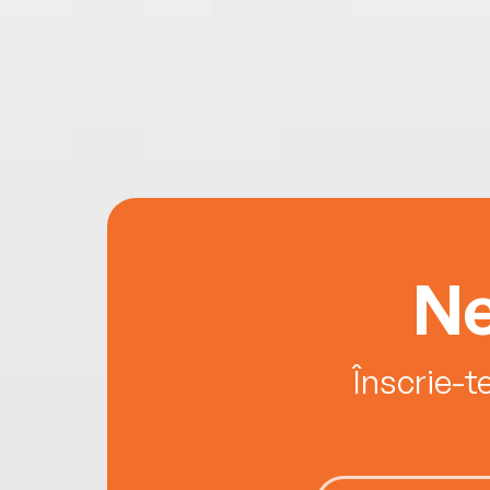
Ne
Înscrie-t