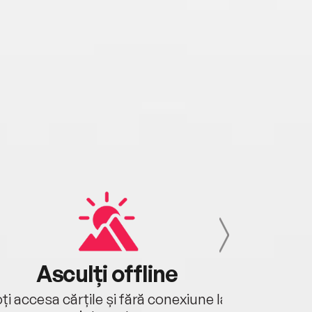
Asculți offline
Aj
ți accesa cărțile și fără conexiune la
Ascultă a