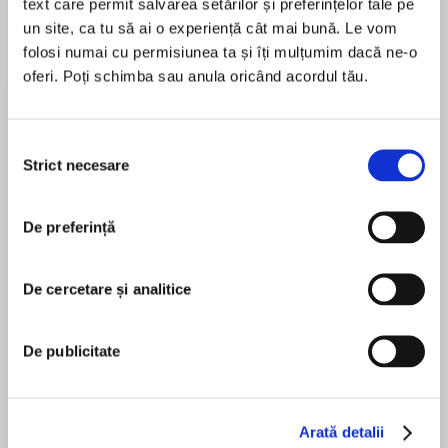
text care permit salvarea setărilor și preferințelor tale pe
de...
la...
Dani Francis
Lauren Weisberger
Sohn Won-pyung
un site, ca tu să ai o experiență cât mai bună. Le vom
folosi numai cu permisiunea ta și îți mulțumim dacă ne-o
oferi. Poți schimba sau anula oricând acordul tău.
Despre
carte
Selecția
‘We felt an urge to document what we had
Strict necesare
consimțământului
witnessed. If we who had experienced it, I
reasoned, did not reveal the bitter truth, people
simply would not believe the extent of the
De preferință
Nazis’ evil. I wanted to share our life, the events
MAI MULT
and our struggle to survive.’
De cercetare și analitice
În acest moment nu există recenzii
pentru această carte
De publicitate
Thomas Geve
Thomas Geve was just 15 years old when he
was liberated from Buchenwald concentration
camp on 11 April 1945. It was the third
Arată detalii
concentration camp he had survived. Upon