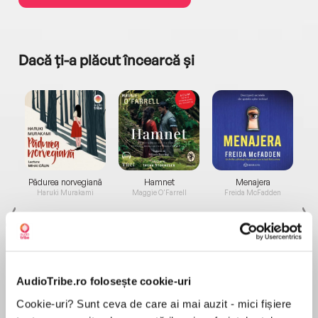
Dacă ți-a plăcut încearcă și
a...
Pădurea norvegiană
Hamnet
Menajera
I
Haruki Murakami
Maggie O'Farrell
Freida McFadden
AudioTribe.ro folosește cookie-uri
Cookie-uri? Sunt ceva de care ai mai auzit - mici fișiere
Elita de Argint (Elita
Diavolul se îmbracă de
Migdală