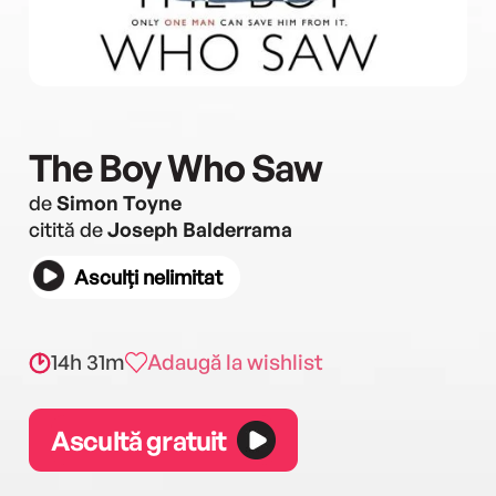
The Boy Who Saw
de
Simon Toyne
citită de
Joseph Balderrama
Asculți nelimitat
14h 31m
Adaugă la wishlist
Ascultă gratuit