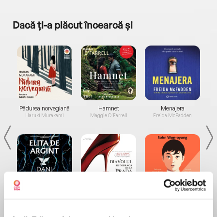
Dacă ți-a plăcut încearcă și
a...
Pădurea norvegiană
Hamnet
Menajera
I
Haruki Murakami
Maggie O'Farrell
Freida McFadden
Elita de Argint (Elita
Diavolul se îmbracă de
Migdală
de...
la...
Dani Francis
Lauren Weisberger
Sohn Won-pyung