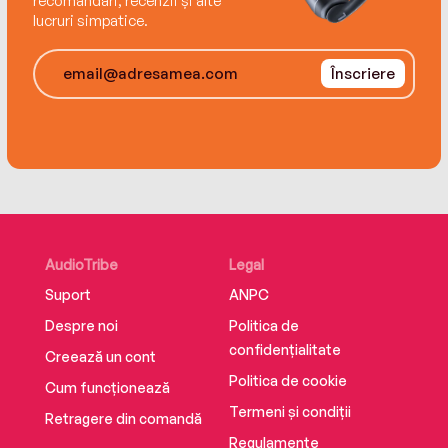
recomandări, recenzii și alte
lucruri simpatice.
Înscriere
AudioTribe
Legal
Suport
ANPC
Despre noi
Politica de
confidențialitate
Creează un cont
Politica de cookie
Cum funcționează
Termeni și condiții
Retragere din comandă
Regulamente