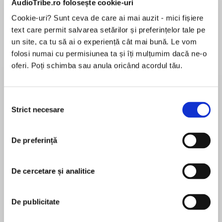
AudioTribe.ro folosește cookie-uri
Cookie-uri? Sunt ceva de care ai mai auzit - mici fișiere
text care permit salvarea setărilor și preferințelor tale pe
Despre
carte
un site, ca tu să ai o experiență cât mai bună. Le vom
folosi numai cu permisiunea ta și îți mulțumim dacă ne-o
The electrifying new thriller from Sunday Times
oferi. Poți schimba sau anula oricând acordul tău.
bestselling author, Simon Toyne.
Only one boy can see the darkness. Only one
Selecția
man can save him from it.
Strict necesare
consimțământului
MAI MULT
În acest moment nu există recenzii
‘Perfect for fans of Lee Child’ Sun
De preferință
pentru această carte
A MURDER
An elderly tailor is found tortured and murdered
De cercetare și analitice
in the ancient town of Cordes. Written in blood
Simon Toyne
beside the body are the words: FINISHING
De publicitate
WHAT WAS BEGUN.
Simon Toyne is the bestselling author of the
Sanctus trilogy: Sanctus, The Key and The Tower.