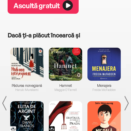
Ascultă gratuit
Dacă ți-a plăcut încearcă și
a...
Pădurea norvegiană
Hamnet
Menajera
I
Haruki Murakami
Maggie O'Farrell
Freida McFadden