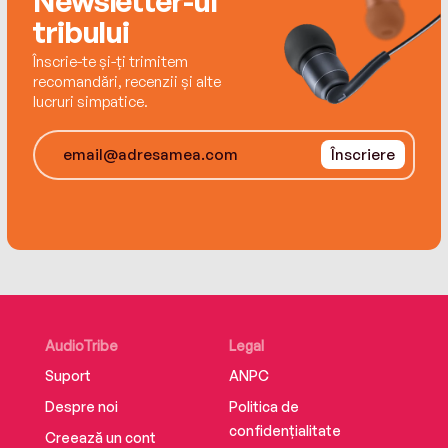
Newsletter-ul
tribului
Înscrie-te și-ți trimitem
recomandări, recenzii și alte
lucruri simpatice.
Înscriere
AudioTribe
Legal
Suport
ANPC
Despre noi
Politica de
confidențialitate
Creează un cont