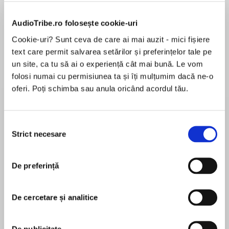
Elita de Argint (Elita
Diavolul se îmbracă de
Migdală
AudioTribe.ro folosește cookie-uri
de...
la...
Dani Francis
Lauren Weisberger
Sohn Won-pyung
Cookie-uri? Sunt ceva de care ai mai auzit - mici fișiere
text care permit salvarea setărilor și preferințelor tale pe
un site, ca tu să ai o experiență cât mai bună. Le vom
folosi numai cu permisiunea ta și îți mulțumim dacă ne-o
Despre
carte
oferi. Poți schimba sau anula oricând acordul tău.
Once upon a time, a historical romance author
created a family . . .
Selecția
Strict necesare
consimțământului
But not just any family. Eight brothers and
sisters, assorted in-laws, sons and daughters,
MAI MULT
nieces and nephews (not to mention an
De preferință
În acest moment nu există recenzii
overweight corgi) plus an irrepressible matriarch
pentru această carte
who's a match for any of them . . . These are the
De cercetare și analitice
Bridgertons: less a family than a force of nature.
Through eight bestselling novels, readers
laughed, cried, and fell in love. But they wanted
De publicitate