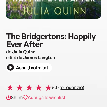
The Bridgertons: Happily
Ever After
de
Julia Quinn
citită de
James Langton
Asculți nelimitat
5.0
(o recenzie)
8h 1m
Adaugă la wishlist