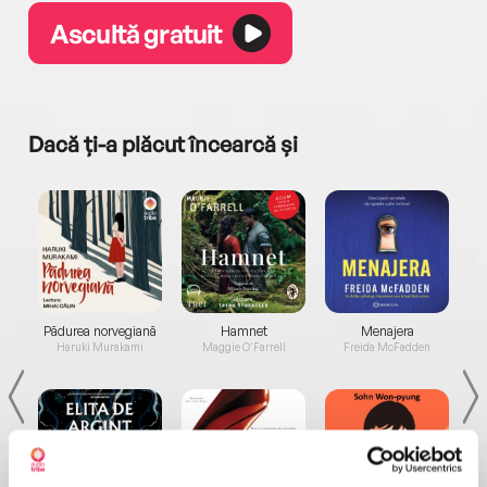
Ascultă gratuit
Dacă ți-a plăcut încearcă și
a...
Pădurea norvegiană
Hamnet
Menajera
I
Haruki Murakami
Maggie O'Farrell
Freida McFadden