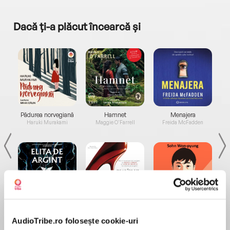
Dacă ți-a plăcut încearcă și
a...
Pădurea norvegiană
Hamnet
Menajera
I
Haruki Murakami
Maggie O'Farrell
Freida McFadden
Elita de Argint (Elita
Diavolul se îmbracă de
Migdală
de...
la...
Dani Francis
Lauren Weisberger
Sohn Won-pyung
AudioTribe.ro folosește cookie-uri