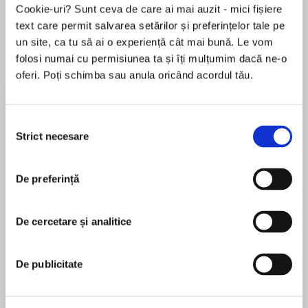
Cookie-uri? Sunt ceva de care ai mai auzit - mici fișiere
text care permit salvarea setărilor și preferințelor tale pe
un site, ca tu să ai o experiență cât mai bună. Le vom
Despre
carte
folosi numai cu permisiunea ta și îți mulțumim dacă ne-o
oferi. Poți schimba sau anula oricând acordul tău.
How the captains of the last 50 years have gone
about leading the world's most successful
rugby team.
Selecția
Strict necesare
consimțământului
The job of All Blacks captain comes with a
MAI MULT
scrutiny that puts it alongside the prime
De preferință
În acest moment nu există recenzii
minister in terms of profile and public
pentru această carte
expectation. It takes a strong, confident and
assured personality to captain a team where
De cercetare și analitice
Gregor Paul
failure is never tolerated.
Gregor Paul is The New Zealand Herald's most
De publicitate
The Captain's Run is a behind the scenes
respected rugby columnist and is a regular
journey into the world of All Blacks captaincy. It
contributor to publications around the world. He
reveals how the great captains dealt with the