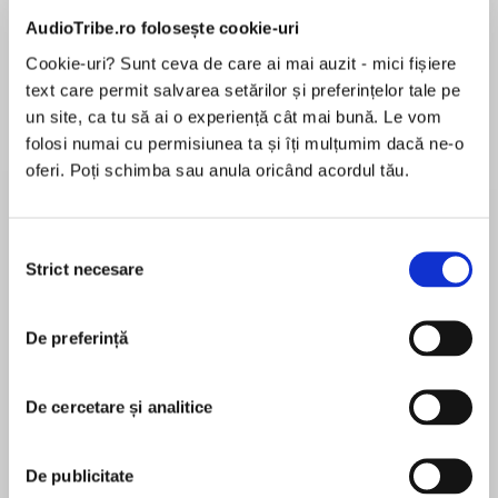
AudioTribe.ro folosește cookie-uri
Cookie-uri? Sunt ceva de care ai mai auzit - mici fișiere
text care permit salvarea setărilor și preferințelor tale pe
Despre
carte
un site, ca tu să ai o experiență cât mai bună. Le vom
The Maze Runner meets The Hunger Games in
folosi numai cu permisiunea ta și îți mulțumim dacă ne-o
this heart-pounding teen trilogy. This second
oferi. Poți schimba sau anula oricând acordul tău.
book in the Prey series is a suspenseful story of
courage, survival, and doing what's right, no
matter how hard. Orphaned teens, soon to be
Selecția
MAI MULT
hunted for sport, must fight for a better life.
Strict necesare
consimțământului
În acest moment nu există recenzii
Riveting action, intense romance, and gripping
pentru această carte
emotion make this fast-paced adventure a
De preferință
standout.
Tom Isbell
Fifteen escaped and found their way to
De cercetare și analitice
Tom Isbell grew up in Illinois, and graduated from
freedom, but Book, Hope, and Cat can't settle
the Yale School of Drama before spending ten
into their new life knowing the rest of the Less
years as a professional actor, which saw him star
De publicitate
Thans and Sisters are still imprisoned. Now the