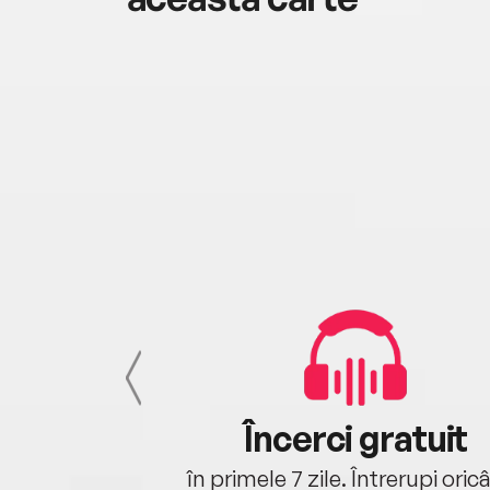
cu tine
Încerci gratuit
oriunde ești.
în primele 7 zile. Întrerupi oric