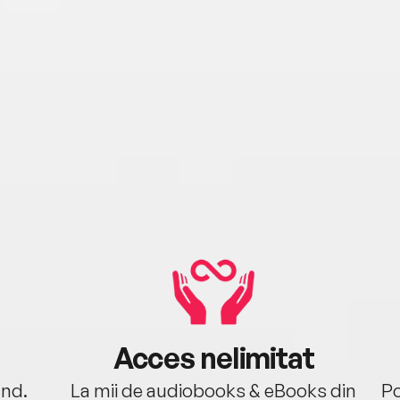
Acces nelimitat
ând.
La mii de audiobooks & eBooks din
Po