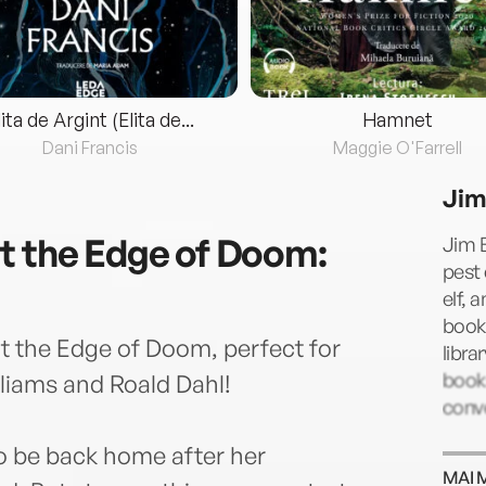
lita de Argint (Elita de...
Hamnet
Dani Francis
Maggie O'Farrell
Jim
t the Edge of Doom:
Jim 
pest 
elf, 
book
at the Edge of Doom, perfect for
libra
books
lliams and Roald Dahl!
conv
to be back home after her
MAI 