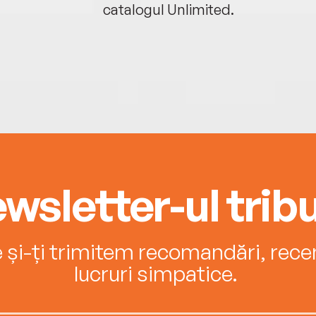
catalogul Unlimited.
wsletter-ul tribu
e și-ți trimitem recomandări, recenz
lucruri simpatice.