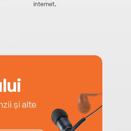
internet.
lui
ii și alte