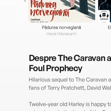
eria...
Pădurea norvegiană
E
ris
Haruki Murakami
Despre
The Caravan a
Foul Prophecy
Hilarious sequel to The Caravan 
fans of Terry Pratchett, David Wa
Twelve-year old Harley is happy 