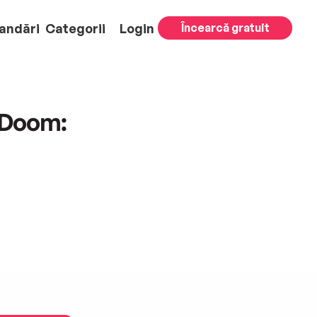
andări
Categorii
Login
Încearcă gratuit
 Doom: