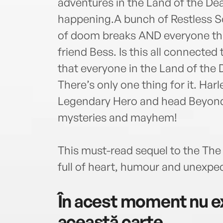
adventures in the Land of the Dea
happening.A bunch of Restless Sou
of doom breaks AND everyone thi
friend Bess. Is this all connecte
that everyone in the Land of the
There’s only one thing for it. Har
Legendary Hero and head Beyond
mysteries and mayhem!
This must-read sequel to the The
full of heart, humour and unexpe
În acest moment nu ex
această carte