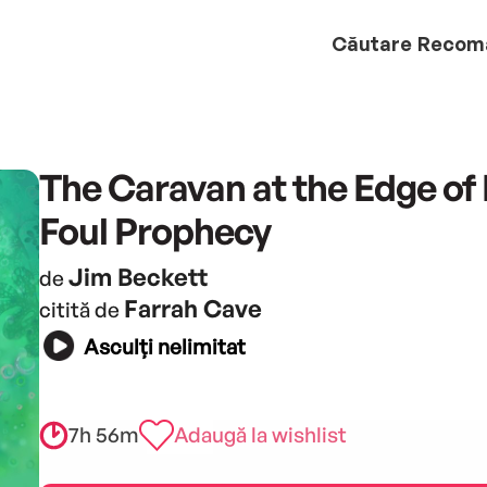
Căutare
Recom
The Caravan at the Edge of
Foul Prophecy
Jim Beckett
de
Farrah Cave
citită de
Asculți nelimitat
7h 56m
Adaugă la wishlist