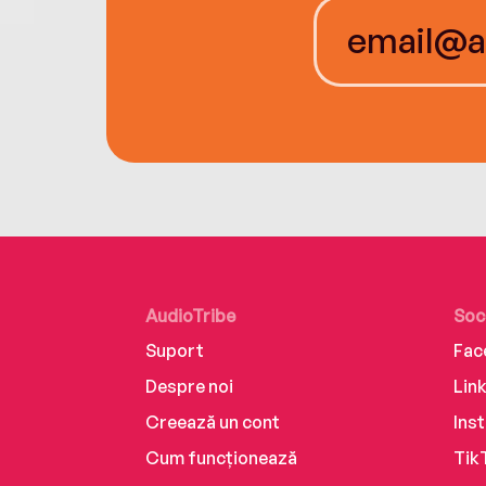
AudioTribe
Soc
Suport
Fac
Despre noi
Lin
Creează un cont
Ins
Cum funcționează
Tik