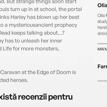
d. But strange things soon start
Oli
ls turn up in at school, the portal
Olia 
nks Harley has blown up her best
study
d to a mysteriousancient prophecy
hand 
 Dead keeps talking about…?
since
ley has to unleash her inner
 Life for more monsters,
MAI 
Far
 Caravan at the Edge of Doom is
cted heroes.
istă recenzii pentru