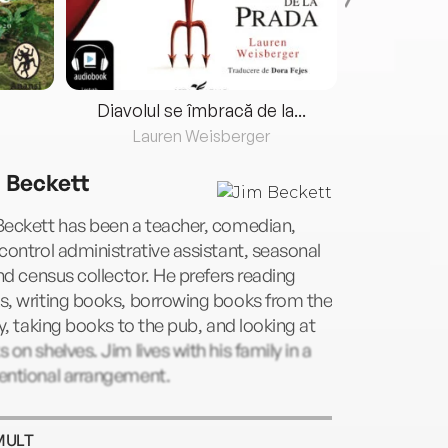
Diavolul se îmbracă de la...
Lauren Weisberger
Fre
 Beckett
Beckett has been a teacher, comedian,
control administrative assistant, seasonal
and census collector. He prefers reading
s, writing books, borrowing books from the
ry, taking books to the pub, and looking at
 on shelves. Jim lives with his family in a
entional arrangement.
MULT