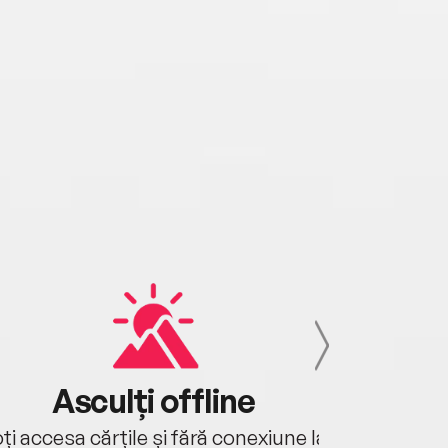
Asculți offline
Aj
ți accesa cărțile și fără conexiune la
Ascultă a