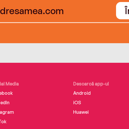
ial Media
Descarcă app-ul
ebook
Android
kedIn
iOS
tagram
Huawei
Tok