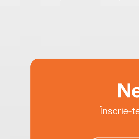
Ne
Înscrie-t