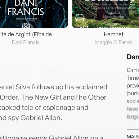
lita de Argint (Elita de...
Hamnet
Dani Francis
Maggie O'Farrell
Dan
Danie
Times
previ
aniel Silva follows up his acclaimed
journ
Order, The New Girl,andThe Other
accla
packed tale of espionage and
have 
lang
nd spy Gabriel Allon.
MAI 
illionaire sends Gabriel Allon on a