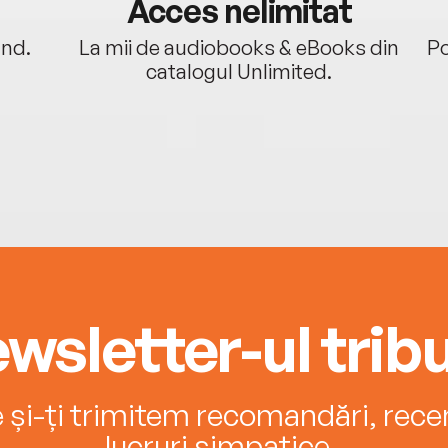
Acces nelimitat
ând.
La mii de audiobooks & eBooks din
Po
catalogul Unlimited.
wsletter-ul tribu
e și-ți trimitem recomandări, recenz
lucruri simpatice.