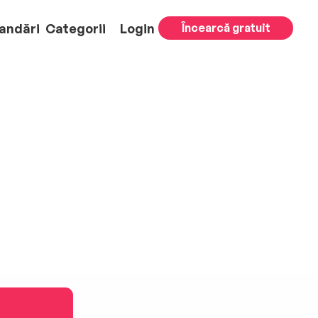
andări
Categorii
Login
Încearcă gratuit