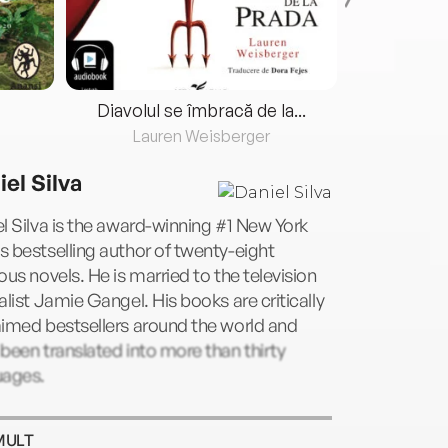
Diavolul se îmbracă de la...
Lauren Weisberger
Fre
iel Silva
l Silva is the award-winning #1 New York
 bestselling author of twenty-eight
ous novels. He is married to the television
alist Jamie Gangel. His books are critically
imed bestsellers around the world and
been translated into more than thirty
uages.
MULT