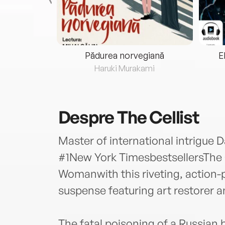
eria...
Pădurea norvegiană
E
ris
Haruki Murakami
Despre
The Cellist
Master of international intrigue D
#1New York TimesbestsellersThe 
Womanwith this riveting, action-
suspense featuring art restorer a
The fatal poisoning of a Russian b