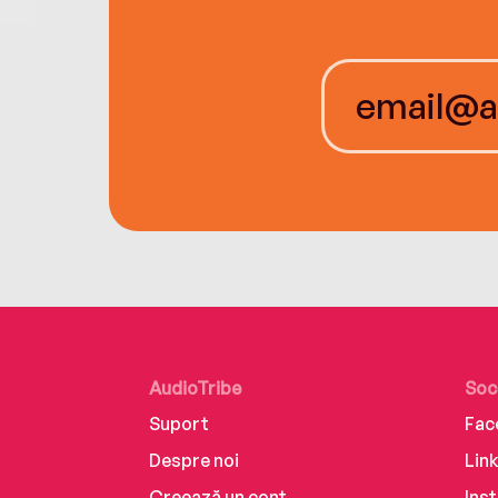
AudioTribe
Soc
Suport
Fac
Despre noi
Lin
Creează un cont
Ins