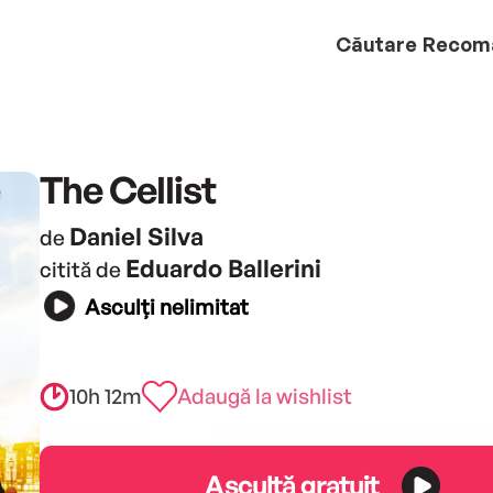
Căutare
Recom
The Cellist
Daniel Silva
de
Eduardo Ballerini
citită de
Asculți nelimitat
10h 12m
Adaugă la wishlist
Ascultă gratuit