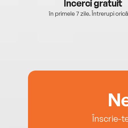
cu tine
Încerci gratuit
oriunde ești.
în primele 7 zile. Întrerupi oric
Ne
Înscrie-t