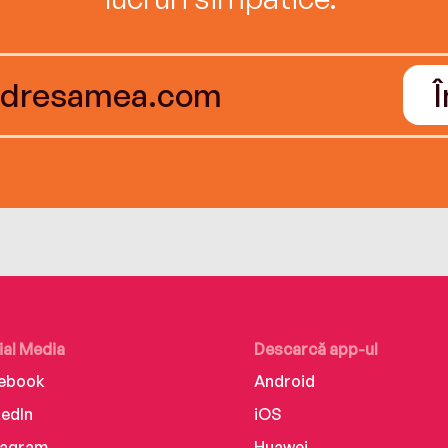
ial Media
Descarcă app-ul
ebook
Android
kedIn
iOS
tagram
Huawei